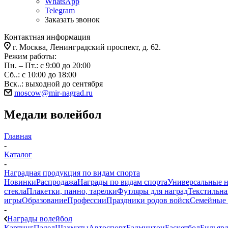
WhatsApp
Telegram
Заказать звонок
Контактная информация
г. Москва, Ленинградский проспект, д. 62.
Режим работы:
Пн. – Пт.: с 9:00 до 20:00
Сб..: с 10:00 до 18:00
Вск..: выходной до сентября
moscow@mir-nagrad.ru
Медали волейбол
Главная
-
Каталог
-
Наградная продукция по видам спорта
Новинки
Распродажа
Награды по видам спорта
Универсальные 
стекла
Плакетки, панно, тарелки
Футляры для наград
Текстильна
игры
Образование
Профессии
Праздники родов войск
Семейные 
-
Награды волейбол
Картинг
Падел
Шахматы
Автоспорт
Бадминтон
Баскетбол
Бильяр