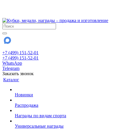
!!! Внимание !!!
28 июля и 3 августа - магазин работает до 18:00
До сентября Воскресенье - выходной день.
+7 (499) 151-52-01
+7 (499) 151-52-01
WhatsApp
Telegram
Заказать звонок
Каталог
Новинки
Распродажа
Награды по видам спорта
Универсальные награды