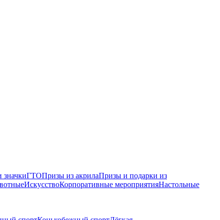
 значки
ГТО
Призы из акрила
Призы и подарки из
вотные
Искусство
Корпоративные мероприятия
Настольные
нный спорт
Конькобежный спорт
Лёгкая