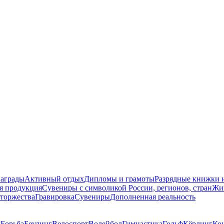
награды
Активный отдых
Дипломы и грамоты
Разрядные книжки и
я продукция
Сувениры с символикой России, регионов, стран
Жи
торжества
Гравировка
Сувениры
Дополненная реальность
д
Борьба
Боулинг
Велоспорт
Волейбол
Гимнастика
Гольф
Кёрлинг
Ко