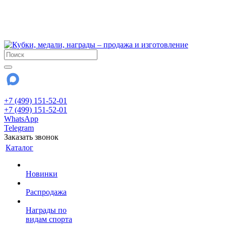
!!! Внимание !!!
6 и 7 августа - магазин работает до 18:00
15 августа - выходной
До сентября Воскресенье - выходной день.
+7 (499) 151-52-01
+7 (499) 151-52-01
WhatsApp
Telegram
Заказать звонок
Каталог
Новинки
Распродажа
Награды по
видам спорта