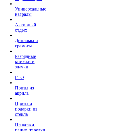
Универсальные
награды
Активный
отдых
Дипломы и
грамоты
Разрядные
книжки и
значки
ГТО
Призы из
акрила
Призы и
подарки из
стекла
Плакетки,
панно, тарелки