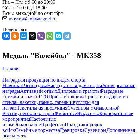
Пн. – Пт.: с 9:00 до 20:00
Сб..: с 10:00 до 18:00
Вск..: выходной до сентября
moscow@mir-nagrad.ru
Поделиться
Медаль "Волейбол" - MK358
Главная
-
Наградная продукция по видам спорта
Новинки
Распродажа
Награды по видам спорта
Универсальные
награды
Активный отдых
Дипломы и грамоты
Разрядные
книжки и значки
ГТО
Призы из акрила
Призы и подарки из
стекла
Плакетки, панно, тарелки
Футляры для
наград
Текстильная продукция
Сувениры с символикой
России, регионов, стран
Животные
Искусство
Корпоративные
мероприятия
Настольные
игры
Образование
Профессии
Праздники родов
войск
Семейные торжества
Гравировка
Сувениры
Дополненная
реальность