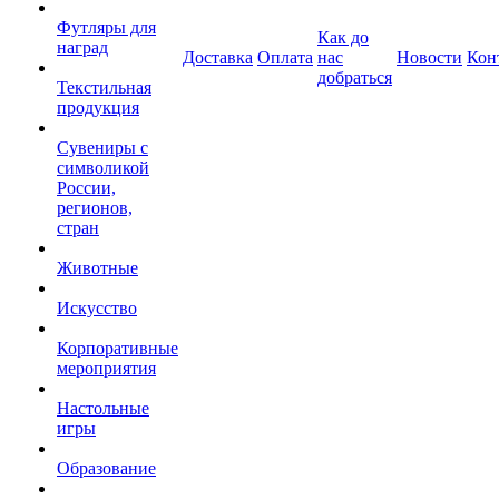
Футляры для
Как до
наград
Доставка
Оплата
нас
Новости
Кон
добраться
Текстильная
продукция
Сувениры с
символикой
России,
регионов,
стран
Животные
Искусство
Корпоративные
мероприятия
Настольные
игры
Образование