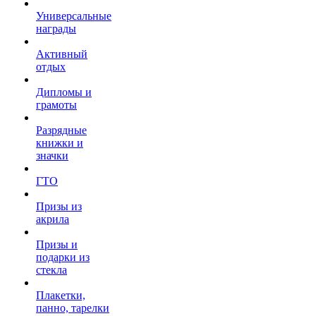
Универсальные
награды
Активный
отдых
Дипломы и
грамоты
Разрядные
книжки и
значки
ГТО
Призы из
акрила
Призы и
подарки из
стекла
Плакетки,
панно, тарелки