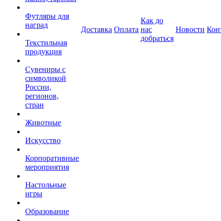
Футляры для
Как до
наград
Доставка
Оплата
нас
Новости
Кон
добраться
Текстильная
продукция
Сувениры с
символикой
России,
регионов,
стран
Животные
Искусство
Корпоративные
мероприятия
Настольные
игры
Образование