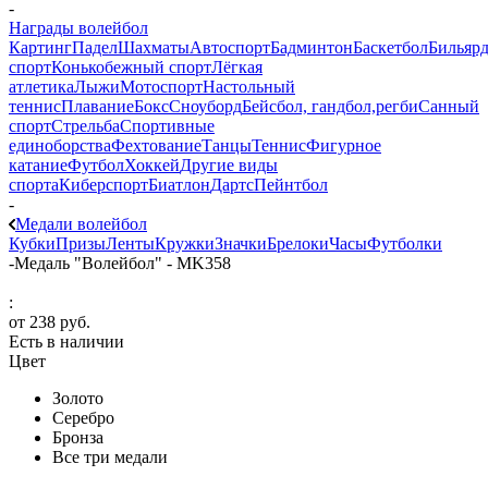
-
Награды волейбол
Картинг
Падел
Шахматы
Автоспорт
Бадминтон
Баскетбол
Бильяр
спорт
Конькобежный спорт
Лёгкая
атлетика
Лыжи
Мотоспорт
Настольный
теннис
Плавание
Бокс
Сноуборд
Бейсбол, гандбол,регби
Санный
спорт
Стрельба
Спортивные
единоборства
Фехтование
Танцы
Теннис
Фигурное
катание
Футбол
Хоккей
Другие виды
спорта
Киберспорт
Биатлон
Дартс
Пейнтбол
-
Медали волейбол
Кубки
Призы
Ленты
Кружки
Значки
Брелоки
Часы
Футболки
-
Медаль "Волейбол" - MK358
:
от
238 руб.
Есть в наличии
Цвет
Золото
Серебро
Бронза
Все три медали