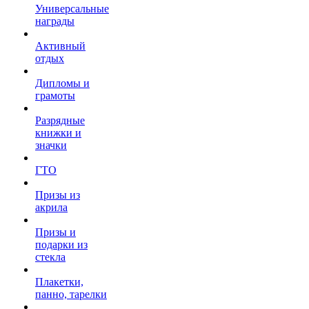
Универсальные
награды
Активный
отдых
Дипломы и
грамоты
Разрядные
книжки и
значки
ГТО
Призы из
акрила
Призы и
подарки из
стекла
Плакетки,
панно, тарелки