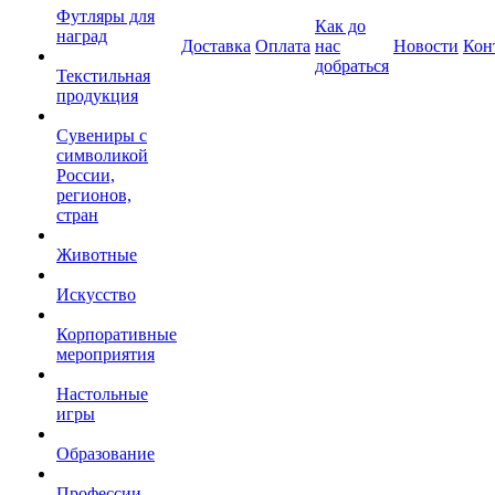
Футляры для
Как до
наград
Доставка
Оплата
нас
Новости
Кон
добраться
Текстильная
продукция
Сувениры с
символикой
России,
регионов,
стран
Животные
Искусство
Корпоративные
мероприятия
Настольные
игры
Образование
Профессии