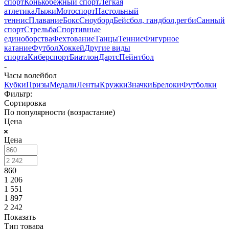
спорт
Конькобежный спорт
Лёгкая
атлетика
Лыжи
Мотоспорт
Настольный
теннис
Плавание
Бокс
Сноуборд
Бейсбол, гандбол,регби
Санный
спорт
Стрельба
Спортивные
единоборства
Фехтование
Танцы
Теннис
Фигурное
катание
Футбол
Хоккей
Другие виды
спорта
Киберспорт
Биатлон
Дартс
Пейнтбол
-
Часы волейбол
Кубки
Призы
Медали
Ленты
Кружки
Значки
Брелоки
Футболки
Фильтр:
Сортировка
По популярности (возрастание)
Цена
Цена
860
1 206
1 551
1 897
2 242
Показать
Тип товара