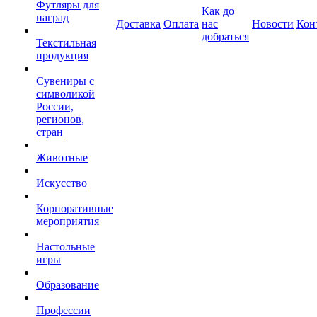
Футляры для
Как до
наград
Доставка
Оплата
нас
Новости
Кон
добраться
Текстильная
продукция
Сувениры с
символикой
России,
регионов,
стран
Животные
Искусство
Корпоративные
мероприятия
Настольные
игры
Образование
Профессии