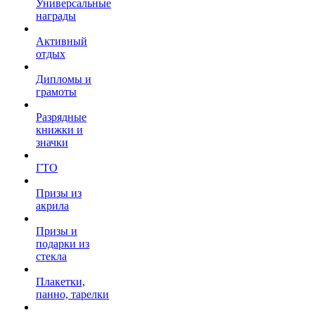
Универсальные
награды
Активный
отдых
Дипломы и
грамоты
Разрядные
книжки и
значки
ГТО
Призы из
акрила
Призы и
подарки из
стекла
Плакетки,
панно, тарелки