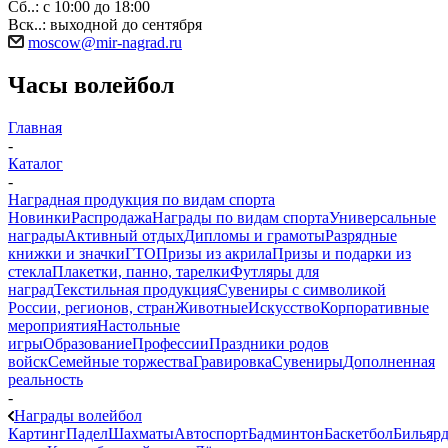
Сб..: с 10:00 до 18:00
Вск..: выходной до сентября
moscow@mir-nagrad.ru
Часы волейбол
Главная
-
Каталог
-
Наградная продукция по видам спорта
Новинки
Распродажа
Награды по видам спорта
Универсальные
награды
Активный отдых
Дипломы и грамоты
Разрядные
книжки и значки
ГТО
Призы из акрила
Призы и подарки из
стекла
Плакетки, панно, тарелки
Футляры для
наград
Текстильная продукция
Сувениры с символикой
России, регионов, стран
Животные
Искусство
Корпоративные
мероприятия
Настольные
игры
Образование
Профессии
Праздники родов
войск
Семейные торжества
Гравировка
Сувениры
Дополненная
реальность
-
Награды волейбол
Картинг
Падел
Шахматы
Автоспорт
Бадминтон
Баскетбол
Бильяр