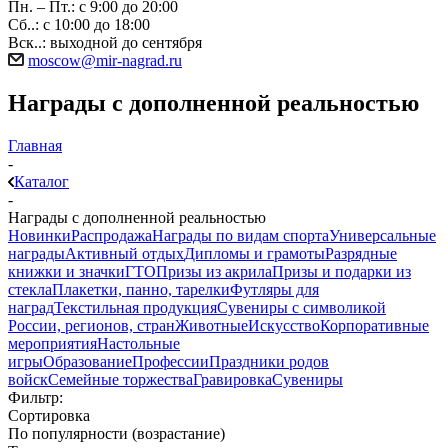
Пн. – Пт.: с 9:00 до 20:00
Сб..: с 10:00 до 18:00
Вск..: выходной до сентября
moscow@mir-nagrad.ru
Награды с дополненной реальностью
Главная
-
Каталог
-
Награды с дополненной реальностью
Новинки
Распродажа
Награды по видам спорта
Универсальные
награды
Активный отдых
Дипломы и грамоты
Разрядные
книжки и значки
ГТО
Призы из акрила
Призы и подарки из
стекла
Плакетки, панно, тарелки
Футляры для
наград
Текстильная продукция
Сувениры с символикой
России, регионов, стран
Животные
Искусство
Корпоративные
мероприятия
Настольные
игры
Образование
Профессии
Праздники родов
войск
Семейные торжества
Гравировка
Сувениры
Фильтр:
Сортировка
По популярности (возрастание)