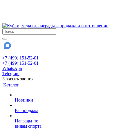
!!! Внимание !!!
6 и 7 августа - магазин работает до 18:00
15 августа - выходной
До сентября Воскресенье - выходной день.
+7 (499) 151-52-01
+7 (499) 151-52-01
WhatsApp
Telegram
Заказать звонок
Каталог
Новинки
Распродажа
Награды по
видам спорта