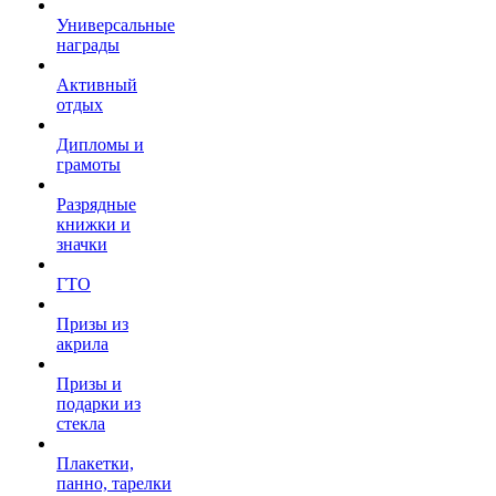
Универсальные
награды
Активный
отдых
Дипломы и
грамоты
Разрядные
книжки и
значки
ГТО
Призы из
акрила
Призы и
подарки из
стекла
Плакетки,
панно, тарелки