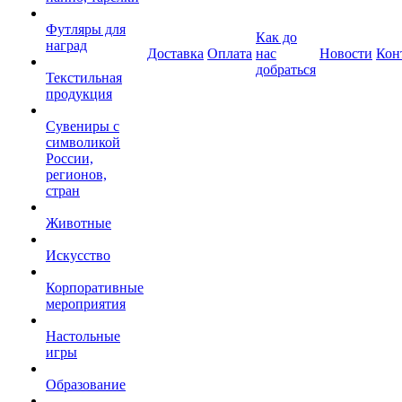
Футляры для
Как до
наград
Доставка
Оплата
нас
Новости
Кон
добраться
Текстильная
продукция
Сувениры с
символикой
России,
регионов,
стран
Животные
Искусство
Корпоративные
мероприятия
Настольные
игры
Образование