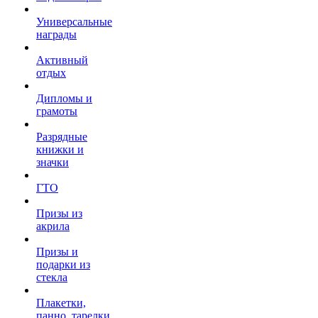
Универсальные
награды
Активный
отдых
Дипломы и
грамоты
Разрядные
книжки и
значки
ГТО
Призы из
акрила
Призы и
подарки из
стекла
Плакетки,
панно, тарелки