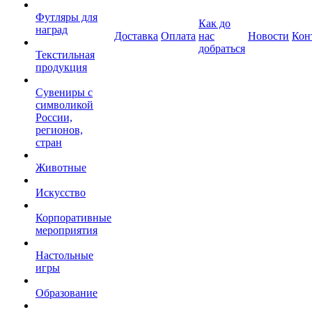
Футляры для
Как до
наград
Доставка
Оплата
нас
Новости
Кон
добраться
Текстильная
продукция
Сувениры с
символикой
России,
регионов,
стран
Животные
Искусство
Корпоративные
мероприятия
Настольные
игры
Образование