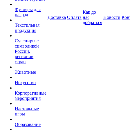
Футляры для
Как до
наград
Доставка
Оплата
нас
Новости
Кон
добраться
Текстильная
продукция
Сувениры с
символикой
России,
регионов,
стран
Животные
Искусство
Корпоративные
мероприятия
Настольные
игры
Образование