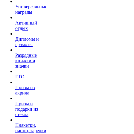
Универсальные
награды
Активный
отдых
Дипломы и
грамоты
Разрядные
книжки и
значки
ГТО
Призы из
акрила
Призы и
подарки из
стекла
Плакетки,
панно, тарелки