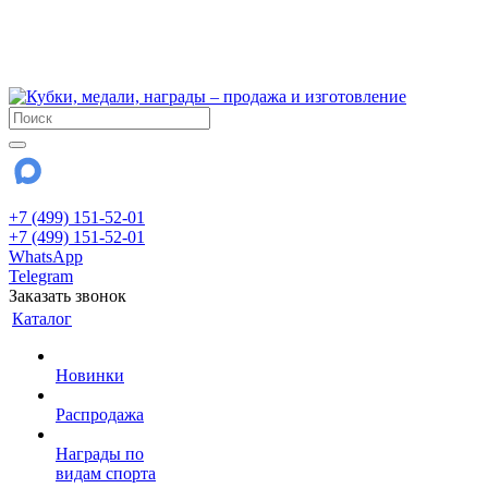
!!! Внимание !!!
6 и 7 августа - магазин работает до 18:00
15 августа - выходной
До сентября Воскресенье - выходной день.
+7 (499) 151-52-01
+7 (499) 151-52-01
WhatsApp
Telegram
Заказать звонок
Каталог
Новинки
Распродажа
Награды по
видам спорта