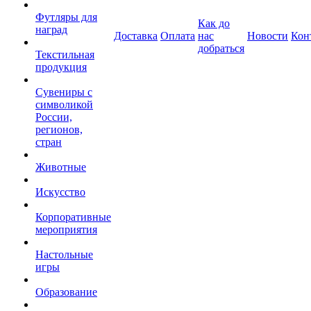
Футляры для
Как до
наград
Доставка
Оплата
нас
Новости
Кон
добраться
Текстильная
продукция
Сувениры с
символикой
России,
регионов,
стран
Животные
Искусство
Корпоративные
мероприятия
Настольные
игры
Образование