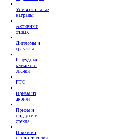
Универсальные
награды
Активный
отдых
Дипломы и
грамоты
Разрядные
книжки и
значки
ГТО
Призы из
акрила
Призы и
подарки из
стекла
Плакетки,
панно, тарелки