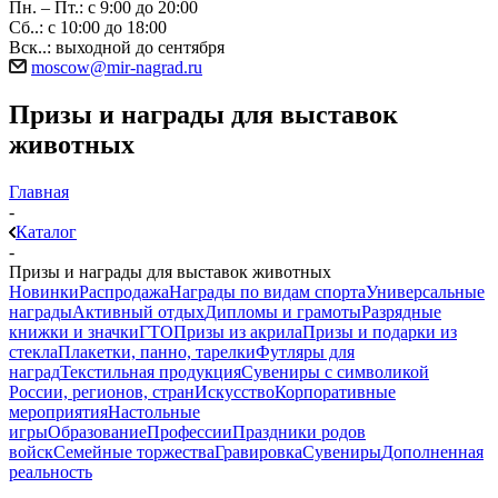
Пн. – Пт.: с 9:00 до 20:00
Сб..: с 10:00 до 18:00
Вск..: выходной до сентября
moscow@mir-nagrad.ru
Призы и награды для выставок
животных
Главная
-
Каталог
-
Призы и награды для выставок животных
Новинки
Распродажа
Награды по видам спорта
Универсальные
награды
Активный отдых
Дипломы и грамоты
Разрядные
книжки и значки
ГТО
Призы из акрила
Призы и подарки из
стекла
Плакетки, панно, тарелки
Футляры для
наград
Текстильная продукция
Сувениры с символикой
России, регионов, стран
Искусство
Корпоративные
мероприятия
Настольные
игры
Образование
Профессии
Праздники родов
войск
Семейные торжества
Гравировка
Сувениры
Дополненная
реальность