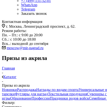
+7 (499) 151-52-01
WhatsApp
Telegram
Заказать звонок
Контактная информация
г. Москва, Ленинградский проспект, д. 62.
Режим работы:
Пн. – Пт.: с 9:00 до 20:00
Сб..: с 10:00 до 18:00
Вск..: выходной до сентября
moscow@mir-nagrad.ru
Призы из акрила
Главная
-
Каталог
-
Призы из акрила
Новинки
Распродажа
Награды по видам спорта
Универсальные 
тарелки
Футляры для наград
Текстильная продукция
Сувениры с 
игры
Образование
Профессии
Праздники родов войск
Семейные 
Фильтр:
Сортировка