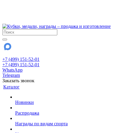
!!! Внимание !!!
6 и 7 августа - магазин работает до 18:00
15 августа - выходной
До сентября Воскресенье - выходной день.
+7 (499) 151-52-01
+7 (499) 151-52-01
WhatsApp
Telegram
Заказать звонок
Каталог
Новинки
Распродажа
Награды по видам спорта