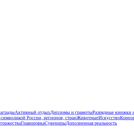
награды
Активный отдых
Дипломы и грамоты
Разрядные книжки и
символикой России, регионов, стран
Животные
Искусство
Корпо
торжества
Гравировка
Сувениры
Дополненная реальность