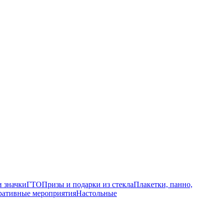
 значки
ГТО
Призы и подарки из стекла
Плакетки, панно,
ративные мероприятия
Настольные