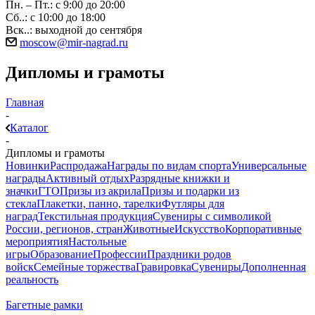
Пн. – Пт.: с 9:00 до 20:00
Сб..: с 10:00 до 18:00
Вск..: выходной до сентября
moscow@mir-nagrad.ru
Дипломы и грамоты
Главная
-
Каталог
-
Дипломы и грамоты
Новинки
Распродажа
Награды по видам спорта
Универсальные
награды
Активный отдых
Разрядные книжки и
значки
ГТО
Призы из акрила
Призы и подарки из
стекла
Плакетки, панно, тарелки
Футляры для
наград
Текстильная продукция
Сувениры с символикой
России, регионов, стран
Животные
Искусство
Корпоративные
мероприятия
Настольные
игры
Образование
Профессии
Праздники родов
войск
Семейные торжества
Гравировка
Сувениры
Дополненная
реальность
Багетные рамки