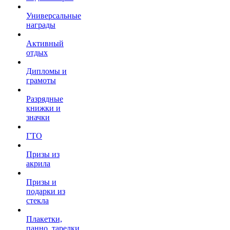
Универсальные
награды
Активный
отдых
Дипломы и
грамоты
Разрядные
книжки и
значки
ГТО
Призы из
акрила
Призы и
подарки из
стекла
Плакетки,
панно, тарелки