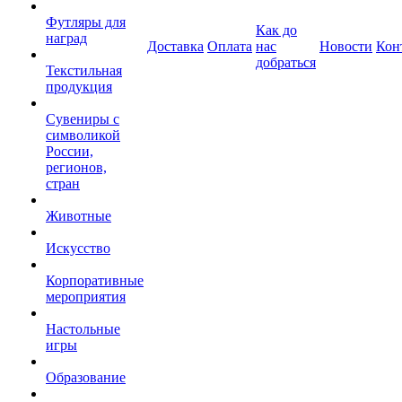
Футляры для
Как до
наград
Доставка
Оплата
нас
Новости
Кон
добраться
Текстильная
продукция
Сувениры с
символикой
России,
регионов,
стран
Животные
Искусство
Корпоративные
мероприятия
Настольные
игры
Образование