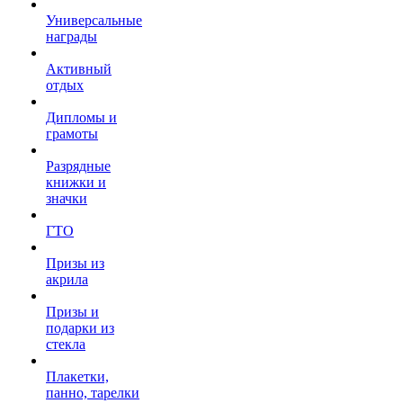
Универсальные
награды
Активный
отдых
Дипломы и
грамоты
Разрядные
книжки и
значки
ГТО
Призы из
акрила
Призы и
подарки из
стекла
Плакетки,
панно, тарелки