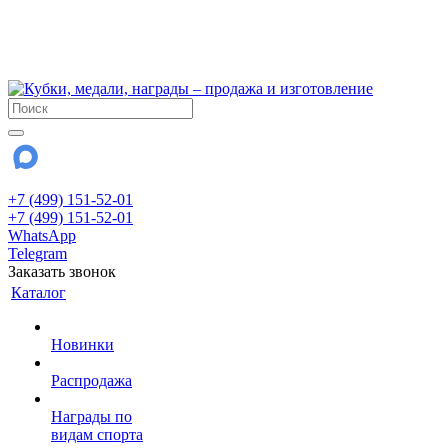
!!! Внимание !!!
6 и 7 августа - магазин работает до 18:00
15 августа - выходной
До сентября Воскресенье - выходной день.
+7 (499) 151-52-01
+7 (499) 151-52-01
WhatsApp
Telegram
Заказать звонок
Каталог
Новинки
Распродажа
Награды по
видам спорта