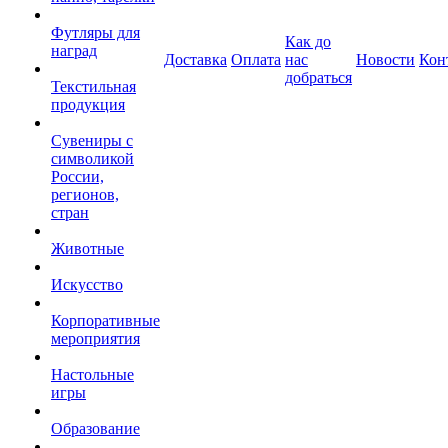
Футляры для
Как до
наград
Доставка
Оплата
нас
Новости
Кон
добраться
Текстильная
продукция
Сувениры с
символикой
России,
регионов,
стран
Животные
Искусство
Корпоративные
мероприятия
Настольные
игры
Образование