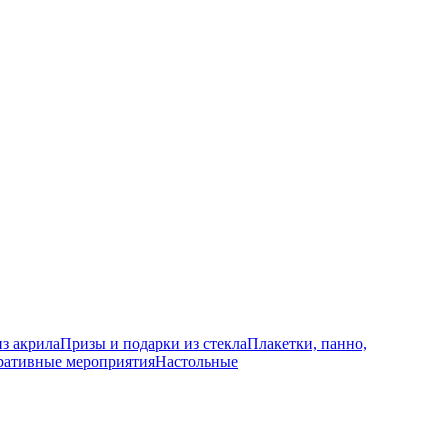
з акрила
Призы и подарки из стекла
Плакетки, панно,
ративные мероприятия
Настольные