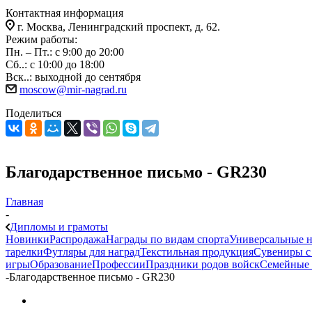
Контактная информация
г. Москва, Ленинградский проспект, д. 62.
Режим работы:
Пн. – Пт.: с 9:00 до 20:00
Сб..: с 10:00 до 18:00
Вск..: выходной до сентября
moscow@mir-nagrad.ru
Поделиться
Благодарственное письмо - GR230
Главная
-
Дипломы и грамоты
Новинки
Распродажа
Награды по видам спорта
Универсальные 
тарелки
Футляры для наград
Текстильная продукция
Сувениры с 
игры
Образование
Профессии
Праздники родов войск
Семейные 
-
Благодарственное письмо - GR230