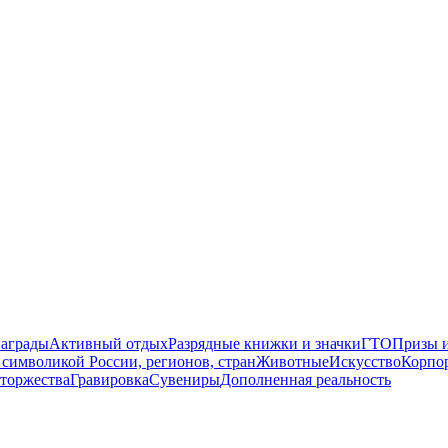
награды
Активный отдых
Разрядные книжки и значки
ГТО
Призы и
символикой России, регионов, стран
Животные
Искусство
Корпо
торжества
Гравировка
Сувениры
Дополненная реальность