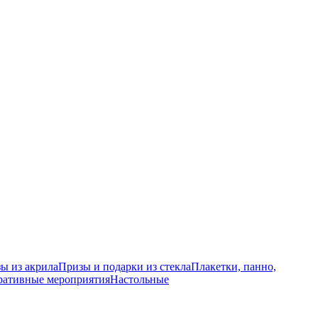
ы из акрила
Призы и подарки из стекла
Плакетки, панно,
ративные мероприятия
Настольные