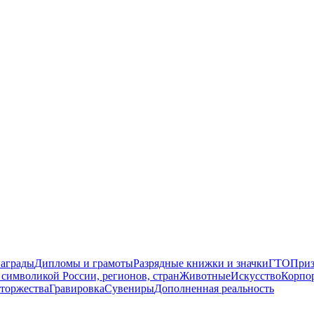
награды
Дипломы и грамоты
Разрядные книжки и значки
ГТО
Приз
символикой России, регионов, стран
Животные
Искусство
Корпо
торжества
Гравировка
Сувениры
Дополненная реальность