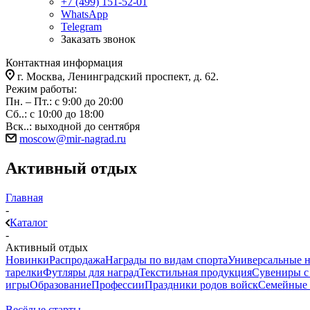
+7 (499) 151-52-01
WhatsApp
Telegram
Заказать звонок
Контактная информация
г. Москва, Ленинградский проспект, д. 62.
Режим работы:
Пн. – Пт.: с 9:00 до 20:00
Сб..: с 10:00 до 18:00
Вск..: выходной до сентября
moscow@mir-nagrad.ru
Активный отдых
Главная
-
Каталог
-
Активный отдых
Новинки
Распродажа
Награды по видам спорта
Универсальные 
тарелки
Футляры для наград
Текстильная продукция
Сувениры с 
игры
Образование
Профессии
Праздники родов войск
Семейные 
Весёлые старты