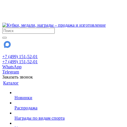
!!! Внимание !!!
6 и 7 августа - магазин работает до 18:00
15 августа - выходной
До сентября Воскресенье - выходной день.
+7 (499) 151-52-01
+7 (499) 151-52-01
WhatsApp
Telegram
Заказать звонок
Каталог
Новинки
Распродажа
Награды по видам спорта