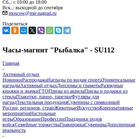
Сб..: с 10:00 до 18:00
Вск..: выходной до сентября
moscow@mir-nagrad.ru
Поделиться
Часы-магнит "Рыбалка" - SU112
Главная
-
Активный отдых
Новинки
Распродажа
Награды по видам спорта
Универсальные
награды
Активный отдых
Дипломы и грамоты
Разрядные
книжки и значки
ГТО
Призы из акрила
Призы и подарки из
стекла
Плакетки, панно, тарелки
Футляры для
наград
Текстильная продукция
Сувениры с символикой
России, регионов, стран
Животные
Искусство
Корпоративные
мероприятия
Настольные
игры
Образование
Профессии
Праздники родов
войск
Семейные торжества
Гравировка
Сувениры
Дополненная
реальность
-