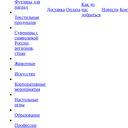
Футляры для
Как до
наград
Доставка
Оплата
нас
Новости
Кон
добраться
Текстильная
продукция
Сувениры с
символикой
России,
регионов,
стран
Животные
Искусство
Корпоративные
мероприятия
Настольные
игры
Образование
Профессии