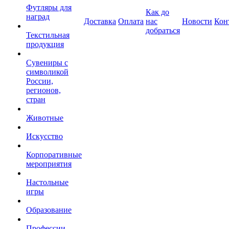
Футляры для
Как до
наград
Доставка
Оплата
нас
Новости
Кон
добраться
Текстильная
продукция
Сувениры с
символикой
России,
регионов,
стран
Животные
Искусство
Корпоративные
мероприятия
Настольные
игры
Образование
Профессии