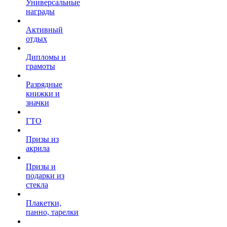
Универсальные
награды
Активный
отдых
Дипломы и
грамоты
Разрядные
книжки и
значки
ГТО
Призы из
акрила
Призы и
подарки из
стекла
Плакетки,
панно, тарелки