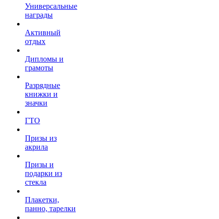
Универсальные
награды
Активный
отдых
Дипломы и
грамоты
Разрядные
книжки и
значки
ГТО
Призы из
акрила
Призы и
подарки из
стекла
Плакетки,
панно, тарелки