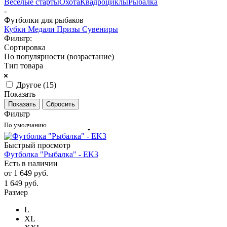
Весёлые старты
Охота
Квадроциклы
Рыбалка
-
Футболки для рыбаков
Кубки
Медали
Призы
Сувениры
Фильтр:
Сортировка
По популярности (возрастание)
Тип товара
Другое (
15
)
Показать
Сбросить
Фильтр
По умолчанию
Быстрый просмотр
Футболка "Рыбалка" - EK3
Есть в наличии
от
1 649 руб.
1 649
руб.
Размер
L
XL