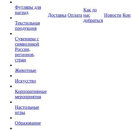
Футляры для
Как до
наград
Доставка
Оплата
нас
Новости
Кон
добраться
Текстильная
продукция
Сувениры с
символикой
России,
регионов,
стран
Животные
Искусство
Корпоративные
мероприятия
Настольные
игры
Образование