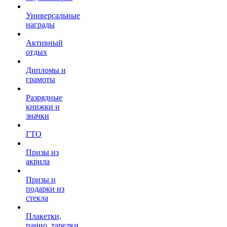
Универсальные
награды
Активный
отдых
Дипломы и
грамоты
Разрядные
книжки и
значки
ГТО
Призы из
акрила
Призы и
подарки из
стекла
Плакетки,
панно, тарелки