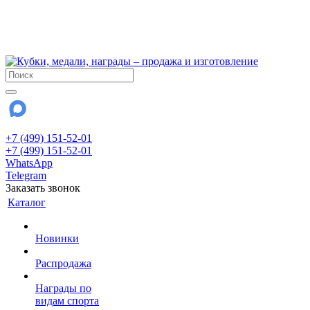
!!! Внимание !!!
6 и 7 августа - магазин работает до 18:00
15 августа - выходной
До сентября Воскресенье - выходной день.
+7 (499) 151-52-01
+7 (499) 151-52-01
WhatsApp
Telegram
Заказать звонок
Каталог
Новинки
Распродажа
Награды по
видам спорта