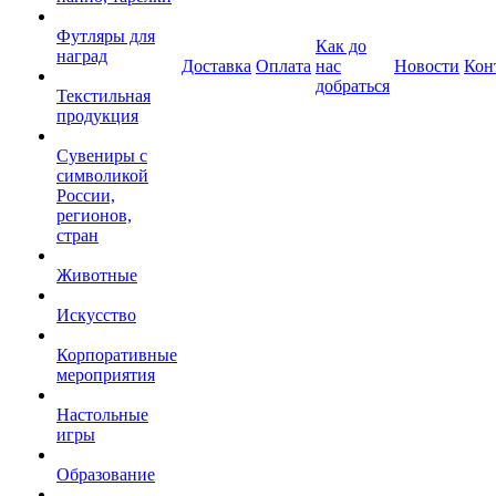
Футляры для
Как до
наград
Доставка
Оплата
нас
Новости
Кон
добраться
Текстильная
продукция
Сувениры с
символикой
России,
регионов,
стран
Животные
Искусство
Корпоративные
мероприятия
Настольные
игры
Образование