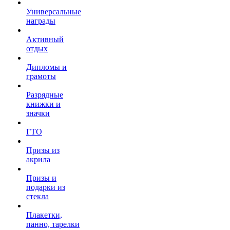
Универсальные
награды
Активный
отдых
Дипломы и
грамоты
Разрядные
книжки и
значки
ГТО
Призы из
акрила
Призы и
подарки из
стекла
Плакетки,
панно, тарелки