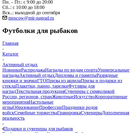
Пн. – Пт.: с 9:00 до 20:00
Сб..: с 10:00 до 18:00
Вск..: выходной до сентября
moscow@mir-nagrad.ru
Футболки для рыбаков
Главная
-
Каталог
-
Активный отдых
Новинки
Распродажа
Награды по видам спорта
Универсальные
награды
Активный отдых
Дипломы и грамоты
Разрядные
книжки и значки
ГТО
Призы из акрила
Призы и подарки из
стекла
Плакетки, панно, тарелки
Футляры для
наград
Текстильная продукция
Сувениры с символикой
России, регионов, стран
Животные
Искусство
Корпоративные
мероприятия
Настольные
игры
Образование
Профессии
Праздники родов
войск
Семейные торжества
Гравировка
Сувениры
Дополненная
реальность
-
Подарки и сувениры для рыбаков