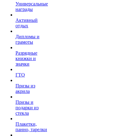
Универсальные
награды
Активный
отдых
Дипломы и
грамоты
Разрядные
книжки и
значки
ГТО
Призы из
акрила
Призы и
подарки из
стекла
Плакетки,
панно, тарелки