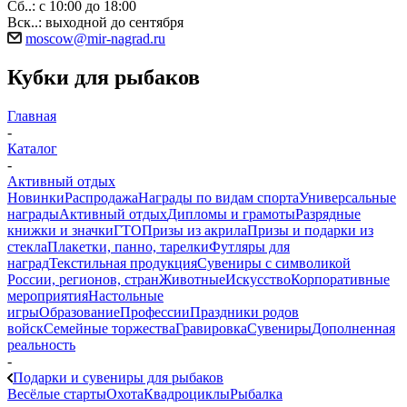
Сб..: с 10:00 до 18:00
Вск..: выходной до сентября
moscow@mir-nagrad.ru
Кубки для рыбаков
Главная
-
Каталог
-
Активный отдых
Новинки
Распродажа
Награды по видам спорта
Универсальные
награды
Активный отдых
Дипломы и грамоты
Разрядные
книжки и значки
ГТО
Призы из акрила
Призы и подарки из
стекла
Плакетки, панно, тарелки
Футляры для
наград
Текстильная продукция
Сувениры с символикой
России, регионов, стран
Животные
Искусство
Корпоративные
мероприятия
Настольные
игры
Образование
Профессии
Праздники родов
войск
Семейные торжества
Гравировка
Сувениры
Дополненная
реальность
-
Подарки и сувениры для рыбаков
Весёлые старты
Охота
Квадроциклы
Рыбалка