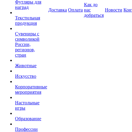
Футляры для
Как до
наград
Доставка
Оплата
нас
Новости
Кон
добраться
Текстильная
продукция
Сувениры с
символикой
России,
регионов,
стран
Животные
Искусство
Корпоративные
мероприятия
Настольные
игры
Образование
Профессии