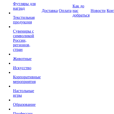
Футляры для
Как до
наград
Доставка
Оплата
нас
Новости
Кон
добраться
Текстильная
продукция
Сувениры с
символикой
России,
регионов,
стран
Животные
Искусство
Корпоративные
мероприятия
Настольные
игры
Образование
Профессии