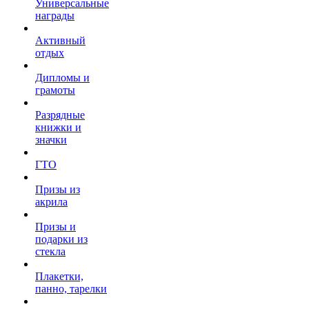
Универсальные
награды
Активный
отдых
Дипломы и
грамоты
Разрядные
книжки и
значки
ГТО
Призы из
акрила
Призы и
подарки из
стекла
Плакетки,
панно, тарелки