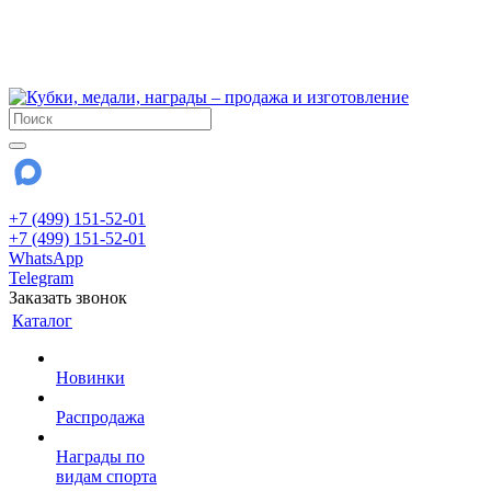
!!! Внимание !!!
6 и 7 августа - магазин работает до 18:00
15 августа - выходной
До сентября Воскресенье - выходной день.
+7 (499) 151-52-01
+7 (499) 151-52-01
WhatsApp
Telegram
Заказать звонок
Каталог
Новинки
Распродажа
Награды по
видам спорта