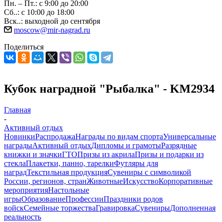
Пн. – Пт.: с 9:00 до 20:00
Сб..: с 10:00 до 18:00
Вск..: выходной до сентября
moscow@mir-nagrad.ru
Поделиться
Кубок наградной "Рыбалка" - KM2934
Главная
-
Активный отдых
Новинки
Распродажа
Награды по видам спорта
Универсальные
награды
Активный отдых
Дипломы и грамоты
Разрядные
книжки и значки
ГТО
Призы из акрила
Призы и подарки из
стекла
Плакетки, панно, тарелки
Футляры для
наград
Текстильная продукция
Сувениры с символикой
России, регионов, стран
Животные
Искусство
Корпоративные
мероприятия
Настольные
игры
Образование
Профессии
Праздники родов
войск
Семейные торжества
Гравировка
Сувениры
Дополненная
реальность