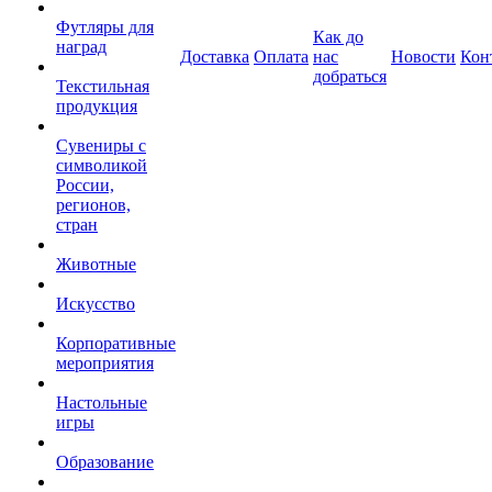
Футляры для
Как до
наград
Доставка
Оплата
нас
Новости
Кон
добраться
Текстильная
продукция
Сувениры с
символикой
России,
регионов,
стран
Животные
Искусство
Корпоративные
мероприятия
Настольные
игры
Образование