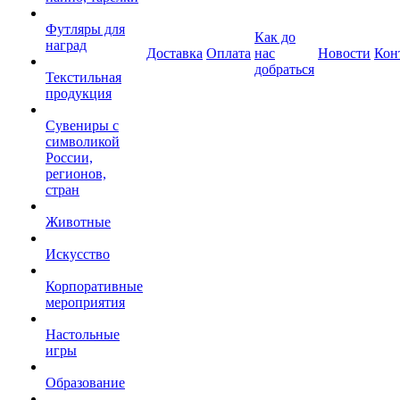
Футляры для
Как до
наград
Доставка
Оплата
нас
Новости
Кон
добраться
Текстильная
продукция
Сувениры с
символикой
России,
регионов,
стран
Животные
Искусство
Корпоративные
мероприятия
Настольные
игры
Образование