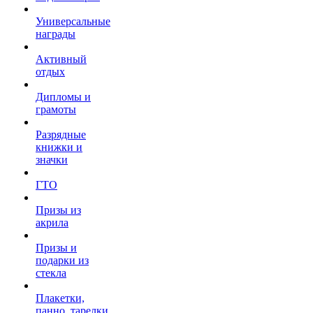
Универсальные
награды
Активный
отдых
Дипломы и
грамоты
Разрядные
книжки и
значки
ГТО
Призы из
акрила
Призы и
подарки из
стекла
Плакетки,
панно, тарелки