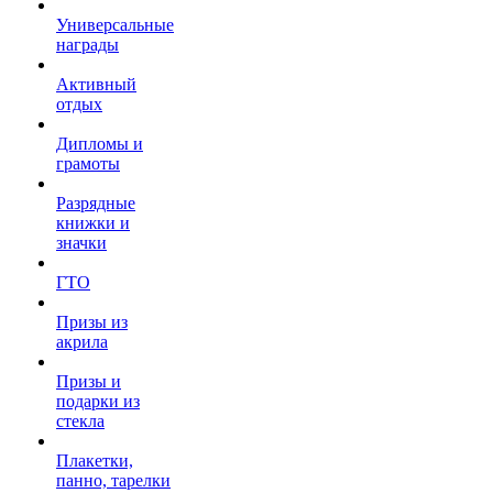
Универсальные
награды
Активный
отдых
Дипломы и
грамоты
Разрядные
книжки и
значки
ГТО
Призы из
акрила
Призы и
подарки из
стекла
Плакетки,
панно, тарелки