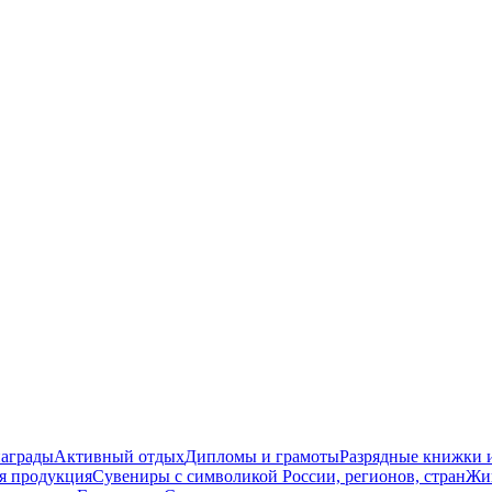
награды
Активный отдых
Дипломы и грамоты
Разрядные книжки и
я продукция
Сувениры с символикой России, регионов, стран
Жи