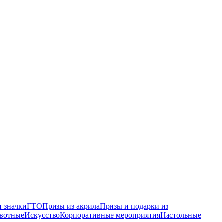
 значки
ГТО
Призы из акрила
Призы и подарки из
вотные
Искусство
Корпоративные мероприятия
Настольные