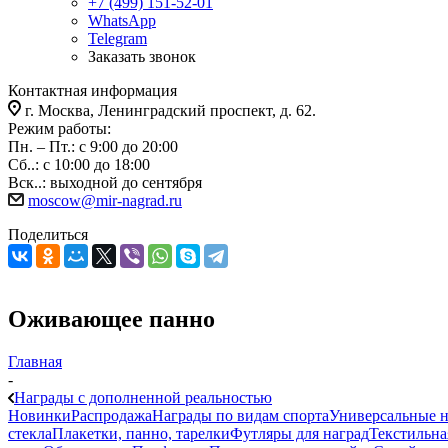
+7 (499) 151-52-01
WhatsApp
Telegram
Заказать звонок
Контактная информация
г. Москва, Ленинградский проспект, д. 62.
Режим работы:
Пн. – Пт.: с 9:00 до 20:00
Сб..: с 10:00 до 18:00
Вск..: выходной до сентября
moscow@mir-nagrad.ru
Поделиться
Оживающее панно
Главная
-
Награды с дополненной реальностью
Новинки
Распродажа
Награды по видам спорта
Универсальные 
стекла
Плакетки, панно, тарелки
Футляры для наград
Текстильна