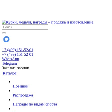
!!! Внимание !!!
6 и 7 августа - магазин работает до 18:00
15 августа - выходной
До сентября Воскресенье - выходной день.
+7 (499) 151-52-01
+7 (499) 151-52-01
WhatsApp
Telegram
Заказать звонок
Каталог
Новинки
Распродажа
Награды по видам спорта