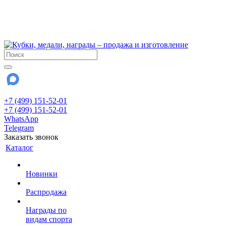
!!! Внимание !!!
6 и 7 августа - магазин работает до 18:00
15 августа - выходной
До сентября Воскресенье - выходной день.
+7 (499) 151-52-01
+7 (499) 151-52-01
WhatsApp
Telegram
Заказать звонок
Каталог
Новинки
Распродажа
Награды по
видам спорта