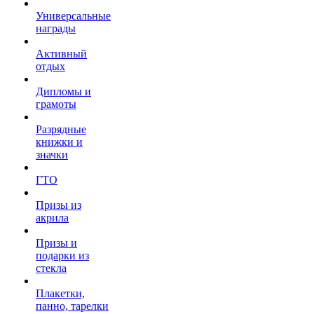
Универсальные
награды
Активный
отдых
Дипломы и
грамоты
Разрядные
книжки и
значки
ГТО
Призы из
акрила
Призы и
подарки из
стекла
Плакетки,
панно, тарелки