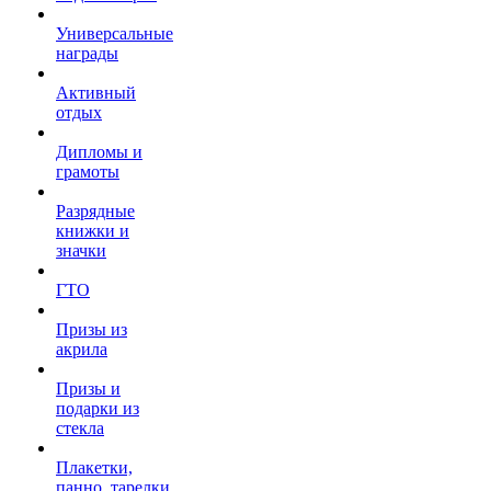
Универсальные
награды
Активный
отдых
Дипломы и
грамоты
Разрядные
книжки и
значки
ГТО
Призы из
акрила
Призы и
подарки из
стекла
Плакетки,
панно, тарелки