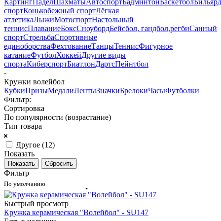
Картинг
Падел
Шахматы
Автоспорт
Бадминтон
Баскетбол
Бильяр
спорт
Конькобежный спорт
Лёгкая
атлетика
Лыжи
Мотоспорт
Настольный
теннис
Плавание
Бокс
Сноуборд
Бейсбол, гандбол,регби
Санный
спорт
Стрельба
Спортивные
единоборства
Фехтование
Танцы
Теннис
Фигурное
катание
Футбол
Хоккей
Другие виды
спорта
Киберспорт
Биатлон
Дартс
Пейнтбол
-
Кружки волейбол
Кубки
Призы
Медали
Ленты
Значки
Брелоки
Часы
Футболки
Фильтр:
Сортировка
По популярности (возрастание)
Тип товара
Другое (
12
)
Показать
Сбросить
Фильтр
По умолчанию
Быстрый просмотр
Кружка керамическая "Волейбол" - SU147