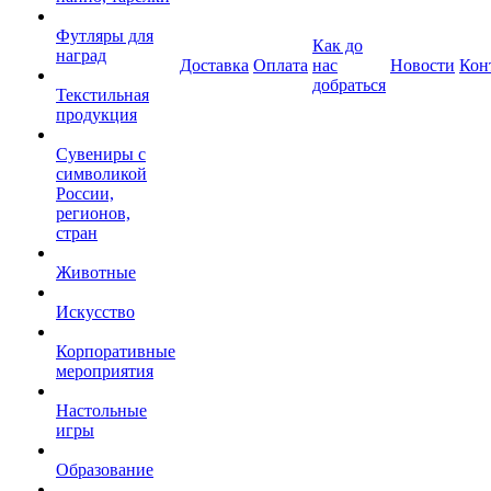
Футляры для
Как до
наград
Доставка
Оплата
нас
Новости
Кон
добраться
Текстильная
продукция
Сувениры с
символикой
России,
регионов,
стран
Животные
Искусство
Корпоративные
мероприятия
Настольные
игры
Образование