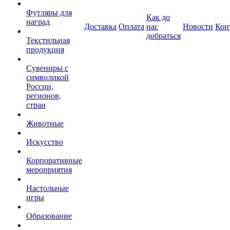
Футляры для
Как до
наград
Доставка
Оплата
нас
Новости
Кон
добраться
Текстильная
продукция
Сувениры с
символикой
России,
регионов,
стран
Животные
Искусство
Корпоративные
мероприятия
Настольные
игры
Образование