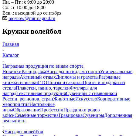
Пн. – Пт.: с 9:00 до 20:00
Сб..: с 10:00 до 18:00
Вск..: выходной до сентября
moscow@mir-nagrad.ru
Кружки волейбол
Главная
-
Каталог
-
Наградная продукция по видам спорта
Новинки
Распродажа
Награды по видам спорта
Универсальные
награды
Активный отдых
Дипломы и грамоты
Разрядные
книжки и значки
ГТО
Призы из акрила
Призы и подарки из
стекла
Плакетки, панно, тарелки
Футляры для
наград
Текстильная продукция
Сувениры с символикой
России, регионов, стран
Животные
Искусство
Корпоративные
мероприятия
Настольные
игры
Образование
Профессии
Праздники родов
войск
Семейные торжества
Гравировка
Сувениры
Дополненная
реальность
-
Награды волейбол