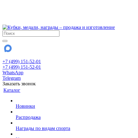
!!! Внимание !!!
6 и 7 августа - магазин работает до 18:00
15 августа - выходной
До сентября Воскресенье - выходной день.
+7 (499) 151-52-01
+7 (499) 151-52-01
WhatsApp
Telegram
Заказать звонок
Каталог
Новинки
Распродажа
Награды по видам спорта