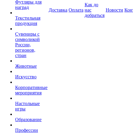
Футляры для
Как до
наград
Доставка
Оплата
нас
Новости
Кон
добраться
Текстильная
продукция
Сувениры с
символикой
России,
регионов,
стран
Животные
Искусство
Корпоративные
мероприятия
Настольные
игры
Образование
Профессии