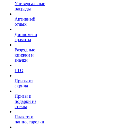
Универсальные
награды
Активный
отдых
Дипломы и
грамоты
Разрядные
книжки и
значки
ГТО
Призы из
акрила
Призы и
подарки из
стекла
Плакетки,
панно, тарелки