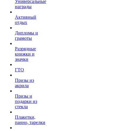
Универсальные
награды
Активный
отдых
Дипломы и
грамоты
Разрядные
книжки и
значки
ГТО
Призы из
акрила
Призы и
подарки из
стекла
Плакетки,
панно, тарелки