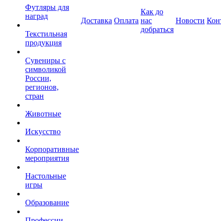
Футляры для
Как до
наград
Доставка
Оплата
нас
Новости
Кон
добраться
Текстильная
продукция
Сувениры с
символикой
России,
регионов,
стран
Животные
Искусство
Корпоративные
мероприятия
Настольные
игры
Образование
Профессии