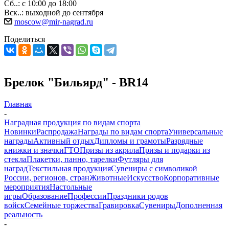
Сб..: с 10:00 до 18:00
Вск..: выходной до сентября
moscow@mir-nagrad.ru
Поделиться
Брелок "Бильярд" - BR14
Главная
-
Наградная продукция по видам спорта
Новинки
Распродажа
Награды по видам спорта
Универсальные
награды
Активный отдых
Дипломы и грамоты
Разрядные
книжки и значки
ГТО
Призы из акрила
Призы и подарки из
стекла
Плакетки, панно, тарелки
Футляры для
наград
Текстильная продукция
Сувениры с символикой
России, регионов, стран
Животные
Искусство
Корпоративные
мероприятия
Настольные
игры
Образование
Профессии
Праздники родов
войск
Семейные торжества
Гравировка
Сувениры
Дополненная
реальность
-