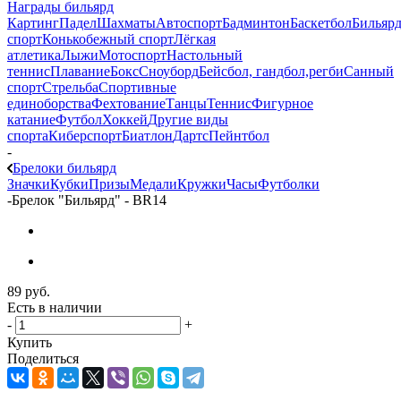
Награды бильярд
Картинг
Падел
Шахматы
Автоспорт
Бадминтон
Баскетбол
Бильяр
спорт
Конькобежный спорт
Лёгкая
атлетика
Лыжи
Мотоспорт
Настольный
теннис
Плавание
Бокс
Сноуборд
Бейсбол, гандбол,регби
Санный
спорт
Стрельба
Спортивные
единоборства
Фехтование
Танцы
Теннис
Фигурное
катание
Футбол
Хоккей
Другие виды
спорта
Киберспорт
Биатлон
Дартс
Пейнтбол
-
Брелоки бильярд
Значки
Кубки
Призы
Медали
Кружки
Часы
Футболки
-
Брелок "Бильярд" - BR14
89
руб.
Есть в наличии
-
+
Купить
Поделиться