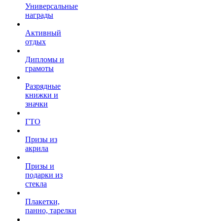
Универсальные
награды
Активный
отдых
Дипломы и
грамоты
Разрядные
книжки и
значки
ГТО
Призы из
акрила
Призы и
подарки из
стекла
Плакетки,
панно, тарелки