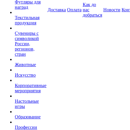
Футляры для
Как до
наград
Доставка
Оплата
нас
Новости
Кон
добраться
Текстильная
продукция
Сувениры с
символикой
России,
регионов,
стран
Животные
Искусство
Корпоративные
мероприятия
Настольные
игры
Образование
Профессии