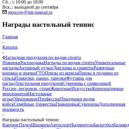
Сб..: с 10:00 до 18:00
Вск..: выходной до сентября
moscow@mir-nagrad.ru
Награды настольный теннис
Главная
-
Каталог
-
Наградная продукция по видам спорта
Новинки
Распродажа
Награды по видам спорта
Универсальные
награды
Активный отдых
Дипломы и грамоты
Разрядные
книжки и значки
ГТО
Призы из акрила
Призы и подарки из
стекла
Плакетки, панно, тарелки
Футляры для
наград
Текстильная продукция
Сувениры с символикой
России, регионов, стран
Животные
Искусство
Корпоративные
мероприятия
Настольные
игры
Образование
Профессии
Праздники родов
войск
Семейные торжества
Гравировка
Сувениры
Дополненная
реальность
-
Награды настольный теннис
Картинг
Падел
Шахматы
Автоспорт
Бадминтон
Баскетбол
Бильяр