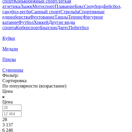
спорт
Конькобежный спорт
Лёгкая
атлетика
Лыжи
Мотоспорт
Плавание
Бокс
Сноуборд
Бейсбол,
гандбол,регби
Санный спорт
Стрельба
Спортивные
единоборства
Фехтование
Танцы
Теннис
Фигурное
катание
Футбол
Хоккей
Другие виды
спорта
Киберспорт
Биатлон
Дартс
Пейнтбол
Кубки
Медали
Призы
Сувениры
Фильтр:
Сортировка
По популярности (возрастание)
Цена
Цена
28
3 137
6 246