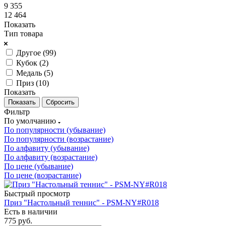
9 355
12 464
Показать
Тип товара
Другое (
99
)
Кубок (
2
)
Медаль (
5
)
Приз (
10
)
Показать
Сбросить
Фильтр
По умолчанию
По популярности (убывание)
По популярности (возрастание)
По алфавиту (убывание)
По алфавиту (возрастание)
По цене (убывание)
По цене (возрастание)
Быстрый просмотр
Приз "Настольный теннис" - PSM-NY#R018
Есть в наличии
775
руб.