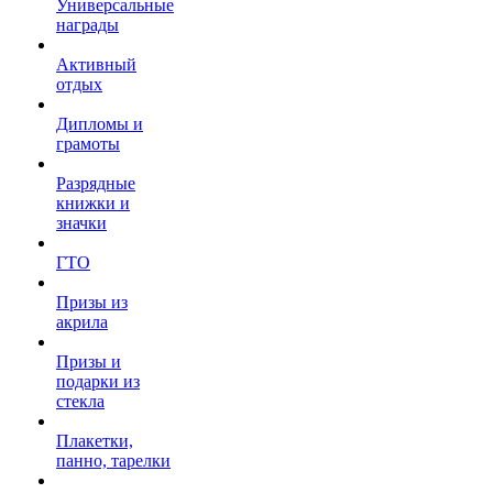
Универсальные
награды
Активный
отдых
Дипломы и
грамоты
Разрядные
книжки и
значки
ГТО
Призы из
акрила
Призы и
подарки из
стекла
Плакетки,
панно, тарелки