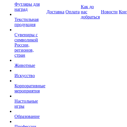
Футляры для
Как до
наград
Доставка
Оплата
нас
Новости
Кон
добраться
Текстильная
продукция
Сувениры с
символикой
России,
регионов,
стран
Животные
Искусство
Корпоративные
мероприятия
Настольные
игры
Образование
Профессии