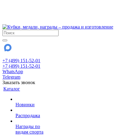
!!! Внимание !!!
6 и 7 августа - магазин работает до 18:00
15 августа - выходной
До сентября Воскресенье - выходной день.
+7 (499) 151-52-01
+7 (499) 151-52-01
WhatsApp
Telegram
Заказать звонок
Каталог
Новинки
Распродажа
Награды по
видам спорта