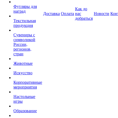
Футляры для
Как до
наград
Доставка
Оплата
нас
Новости
Кон
добраться
Текстильная
продукция
Сувениры с
символикой
России,
регионов,
стран
Животные
Искусство
Корпоративные
мероприятия
Настольные
игры
Образование