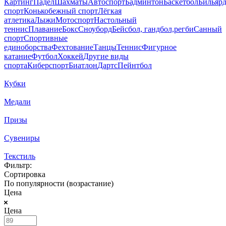
Картинг
Падел
Шахматы
Автоспорт
Бадминтон
Баскетбол
Бильяр
спорт
Конькобежный спорт
Лёгкая
атлетика
Лыжи
Мотоспорт
Настольный
теннис
Плавание
Бокс
Сноуборд
Бейсбол, гандбол,регби
Санный
спорт
Спортивные
единоборства
Фехтование
Танцы
Теннис
Фигурное
катание
Футбол
Хоккей
Другие виды
спорта
Киберспорт
Биатлон
Дартс
Пейнтбол
Кубки
Медали
Призы
Сувениры
Текстиль
Фильтр:
Сортировка
По популярности (возрастание)
Цена
Цена