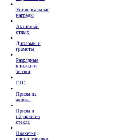
Универсальные
награды
Активный
отдых
Дипломы и
грамоты
Разрядные
книжки и
значки
ГТО
Призы из
акрила
Призы и
подарки из
стекла
Плакетки,
панно, тарелки