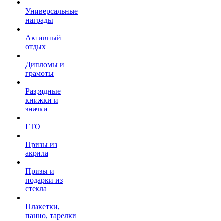
Универсальные
награды
Активный
отдых
Дипломы и
грамоты
Разрядные
книжки и
значки
ГТО
Призы из
акрила
Призы и
подарки из
стекла
Плакетки,
панно, тарелки