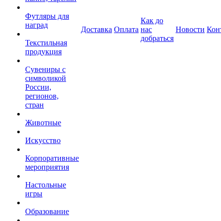
Футляры для
Как до
наград
Доставка
Оплата
нас
Новости
Кон
добраться
Текстильная
продукция
Сувениры с
символикой
России,
регионов,
стран
Животные
Искусство
Корпоративные
мероприятия
Настольные
игры
Образование