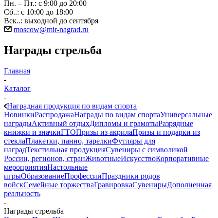
Пн. – Пт.: с 9:00 до 20:00
Сб..: с 10:00 до 18:00
Вск..: выходной до сентября
moscow@mir-nagrad.ru
Награды стрельба
Главная
-
Каталог
-
Наградная продукция по видам спорта
Новинки
Распродажа
Награды по видам спорта
Универсальные
награды
Активный отдых
Дипломы и грамоты
Разрядные
книжки и значки
ГТО
Призы из акрила
Призы и подарки из
стекла
Плакетки, панно, тарелки
Футляры для
наград
Текстильная продукция
Сувениры с символикой
России, регионов, стран
Животные
Искусство
Корпоративные
мероприятия
Настольные
игры
Образование
Профессии
Праздники родов
войск
Семейные торжества
Гравировка
Сувениры
Дополненная
реальность
-
Награды стрельба