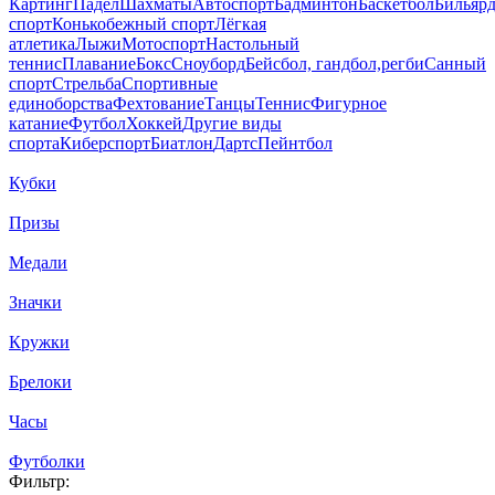
Картинг
Падел
Шахматы
Автоспорт
Бадминтон
Баскетбол
Бильяр
спорт
Конькобежный спорт
Лёгкая
атлетика
Лыжи
Мотоспорт
Настольный
теннис
Плавание
Бокс
Сноуборд
Бейсбол, гандбол,регби
Санный
спорт
Стрельба
Спортивные
единоборства
Фехтование
Танцы
Теннис
Фигурное
катание
Футбол
Хоккей
Другие виды
спорта
Киберспорт
Биатлон
Дартс
Пейнтбол
Кубки
Призы
Медали
Значки
Кружки
Брелоки
Часы
Футболки
Фильтр: