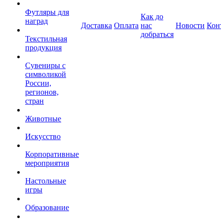
Футляры для
Как до
наград
Доставка
Оплата
нас
Новости
Кон
добраться
Текстильная
продукция
Сувениры с
символикой
России,
регионов,
стран
Животные
Искусство
Корпоративные
мероприятия
Настольные
игры
Образование