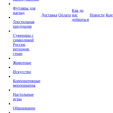
Футляры для
Как до
наград
Доставка
Оплата
нас
Новости
Кон
добраться
Текстильная
продукция
Сувениры с
символикой
России,
регионов,
стран
Животные
Искусство
Корпоративные
мероприятия
Настольные
игры
Образование