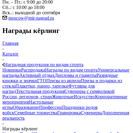
Пн. – Пт.: с 9:00 до 20:00
Сб..: с 10:00 до 18:00
Вск..: выходной до сентября
moscow@mir-nagrad.ru
Награды кёрлинг
Главная
-
Каталог
-
Наградная продукция по видам спорта
Новинки
Распродажа
Награды по видам спорта
Универсальные
награды
Активный отдых
Дипломы и грамоты
Разрядные
книжки и значки
ГТО
Призы из акрила
Призы и подарки из
стекла
Плакетки, панно, тарелки
Футляры для
наград
Текстильная продукция
Сувениры с символикой
России, регионов, стран
Животные
Искусство
Корпоративные
мероприятия
Настольные
игры
Образование
Профессии
Праздники родов
войск
Семейные торжества
Гравировка
Сувениры
Дополненная
реальность
-
Награды кёрлинг