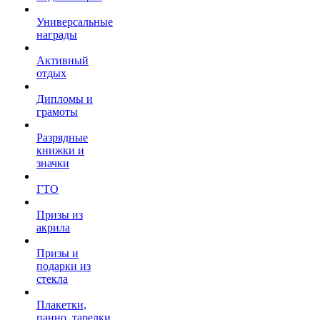
Универсальные
награды
Активный
отдых
Дипломы и
грамоты
Разрядные
книжки и
значки
ГТО
Призы из
акрила
Призы и
подарки из
стекла
Плакетки,
панно, тарелки