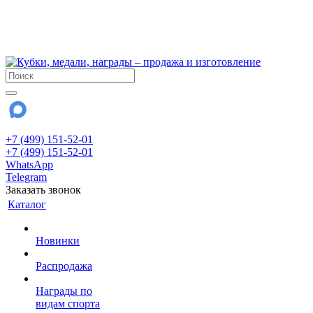
!!! Внимание !!!
6 и 7 августа - магазин работает до 18:00
15 августа - выходной
До сентября Воскресенье - выходной день.
+7 (499) 151-52-01
+7 (499) 151-52-01
WhatsApp
Telegram
Заказать звонок
Каталог
Новинки
Распродажа
Награды по
видам спорта