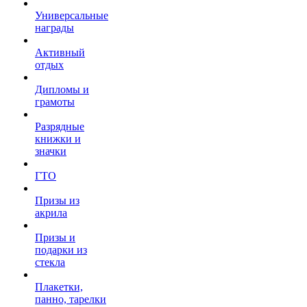
Универсальные
награды
Активный
отдых
Дипломы и
грамоты
Разрядные
книжки и
значки
ГТО
Призы из
акрила
Призы и
подарки из
стекла
Плакетки,
панно, тарелки