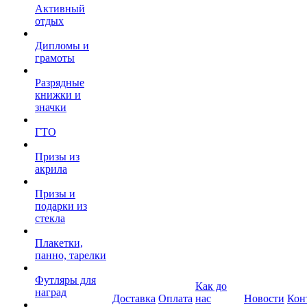
Активный
отдых
Дипломы и
грамоты
Разрядные
книжки и
значки
ГТО
Призы из
акрила
Призы и
подарки из
стекла
Плакетки,
панно, тарелки
Футляры для
Как до
наград
Доставка
Оплата
нас
Новости
Кон