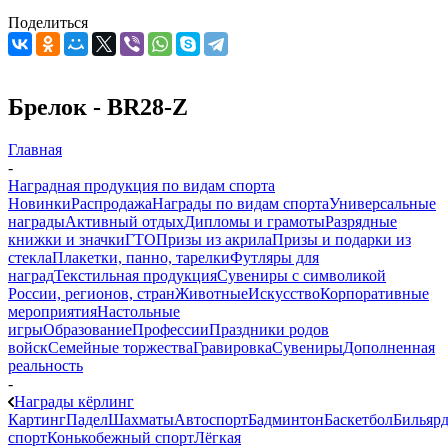
Поделиться
Брелок - BR28-Z
Главная
-
Наградная продукция по видам спорта
Новинки
Распродажа
Награды по видам спорта
Универсальные
награды
Активный отдых
Дипломы и грамоты
Разрядные
книжки и значки
ГТО
Призы из акрила
Призы и подарки из
стекла
Плакетки, панно, тарелки
Футляры для
наград
Текстильная продукция
Сувениры с символикой
России, регионов, стран
Животные
Искусство
Корпоративные
мероприятия
Настольные
игры
Образование
Профессии
Праздники родов
войск
Семейные торжества
Гравировка
Сувениры
Дополненная
реальность
-
Награды кёрлинг
Картинг
Падел
Шахматы
Автоспорт
Бадминтон
Баскетбол
Бильяр
спорт
Конькобежный спорт
Лёгкая