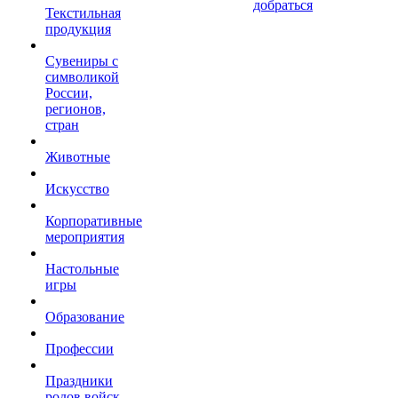
добраться
Текстильная
продукция
Сувениры с
символикой
России,
регионов,
стран
Животные
Искусство
Корпоративные
мероприятия
Настольные
игры
Образование
Профессии
Праздники
родов войск