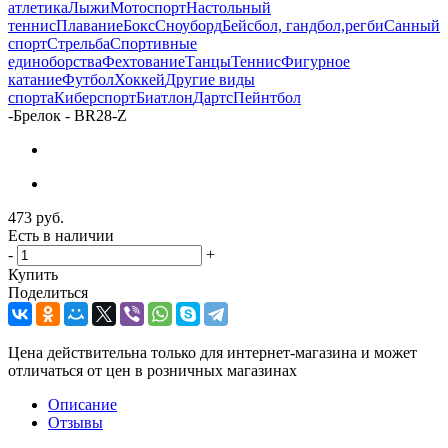
атлетика
Лыжи
Мотоспорт
Настольный
теннис
Плавание
Бокс
Сноуборд
Бейсбол, гандбол,регби
Санный
спорт
Стрельба
Спортивные
единоборства
Фехтование
Танцы
Теннис
Фигурное
катание
Футбол
Хоккей
Другие виды
спорта
Киберспорт
Биатлон
Дартс
Пейнтбол
-
Брелок - BR28-Z
473
руб.
Есть в наличии
-
+
Купить
Поделиться
Цена действительна только для интернет-магазина и может
отличаться от цен в розничных магазинах
Описание
Отзывы