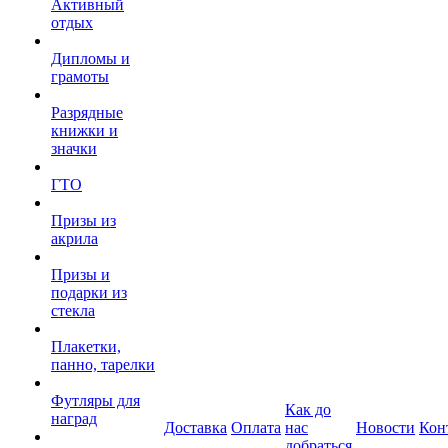
Активный
отдых
Дипломы и
грамоты
Разрядные
книжки и
значки
ГТО
Призы из
акрила
Призы и
подарки из
стекла
Плакетки,
панно, тарелки
Футляры для
Как до
наград
Доставка
Оплата
нас
Новости
Кон
добраться