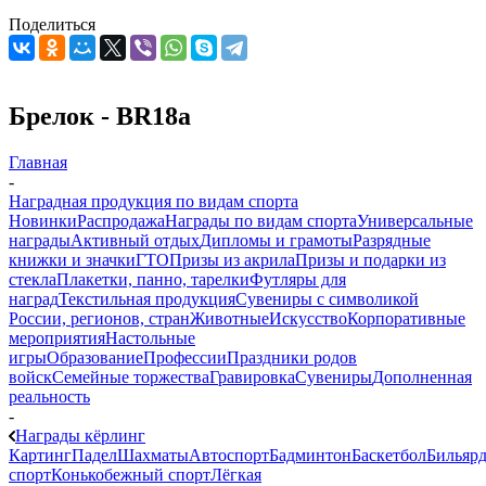
Поделиться
Брелок - BR18a
Главная
-
Наградная продукция по видам спорта
Новинки
Распродажа
Награды по видам спорта
Универсальные
награды
Активный отдых
Дипломы и грамоты
Разрядные
книжки и значки
ГТО
Призы из акрила
Призы и подарки из
стекла
Плакетки, панно, тарелки
Футляры для
наград
Текстильная продукция
Сувениры с символикой
России, регионов, стран
Животные
Искусство
Корпоративные
мероприятия
Настольные
игры
Образование
Профессии
Праздники родов
войск
Семейные торжества
Гравировка
Сувениры
Дополненная
реальность
-
Награды кёрлинг
Картинг
Падел
Шахматы
Автоспорт
Бадминтон
Баскетбол
Бильяр
спорт
Конькобежный спорт
Лёгкая