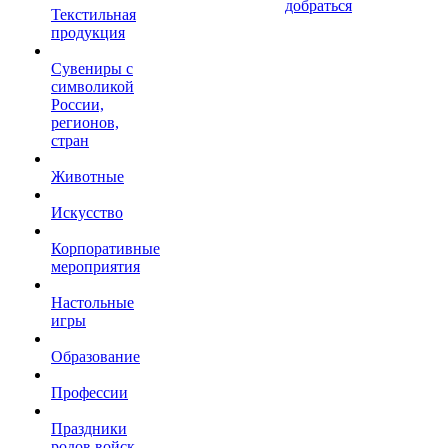
добраться
Текстильная
продукция
Сувениры с
символикой
России,
регионов,
стран
Животные
Искусство
Корпоративные
мероприятия
Настольные
игры
Образование
Профессии
Праздники
родов войск