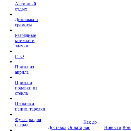
Активный
отдых
Дипломы и
грамоты
Разрядные
книжки и
значки
ГТО
Призы из
акрила
Призы и
подарки из
стекла
Плакетки,
панно, тарелки
Футляры для
Как до
наград
Доставка
Оплата
нас
Новости
Кон