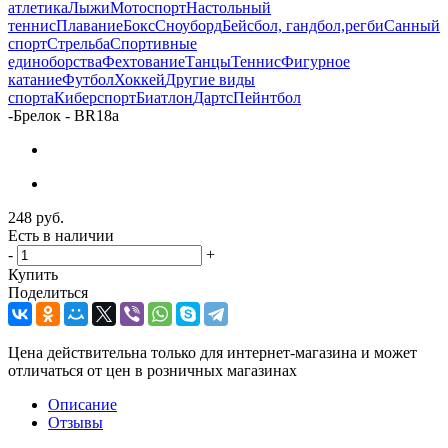
атлетика
Лыжи
Мотоспорт
Настольный
теннис
Плавание
Бокс
Сноуборд
Бейсбол, гандбол,регби
Санный
спорт
Стрельба
Спортивные
единоборства
Фехтование
Танцы
Теннис
Фигурное
катание
Футбол
Хоккей
Другие виды
спорта
Киберспорт
Биатлон
Дартс
Пейнтбол
-
Брелок - BR18a
248
руб.
Есть в наличии
-
+
Купить
Поделиться
Цена действительна только для интернет-магазина и может
отличаться от цен в розничных магазинах
Описание
Отзывы