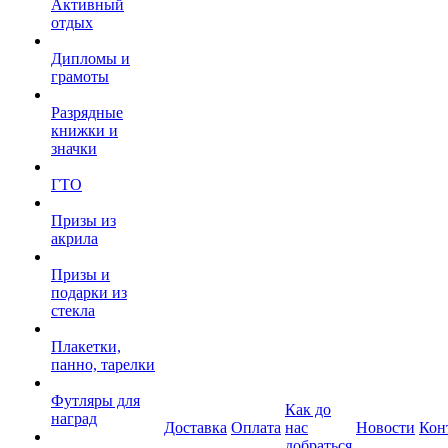
Активный
отдых
Дипломы и
грамоты
Разрядные
книжки и
значки
ГТО
Призы из
акрила
Призы и
подарки из
стекла
Плакетки,
панно, тарелки
Футляры для
Как до
наград
Доставка
Оплата
нас
Новости
Кон
добраться