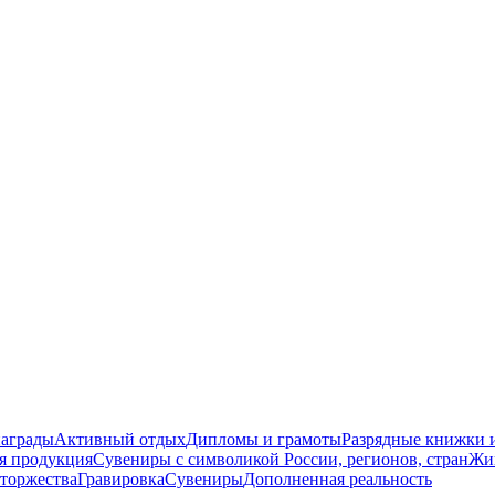
награды
Активный отдых
Дипломы и грамоты
Разрядные книжки и
я продукция
Сувениры с символикой России, регионов, стран
Жи
торжества
Гравировка
Сувениры
Дополненная реальность