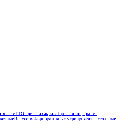
 значки
ГТО
Призы из акрила
Призы и подарки из
вотные
Искусство
Корпоративные мероприятия
Настольные