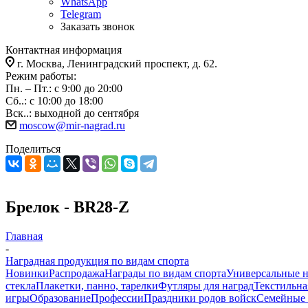
WhatsApp
Telegram
Заказать звонок
Контактная информация
г. Москва, Ленинградский проспект, д. 62.
Режим работы:
Пн. – Пт.: с 9:00 до 20:00
Сб..: с 10:00 до 18:00
Вск..: выходной до сентября
moscow@mir-nagrad.ru
Поделиться
Брелок - BR28-Z
Главная
-
Наградная продукция по видам спорта
Новинки
Распродажа
Награды по видам спорта
Универсальные 
стекла
Плакетки, панно, тарелки
Футляры для наград
Текстильна
игры
Образование
Профессии
Праздники родов войск
Семейные 