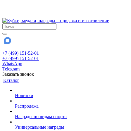
!!! Внимание !!!
28 июля и 3 августа - магазин работает до 18:00
До сентября Воскресенье - выходной день.
+7 (499) 151-52-01
+7 (499) 151-52-01
WhatsApp
Telegram
Заказать звонок
Каталог
Новинки
Распродажа
Награды по видам спорта
Универсальные награды