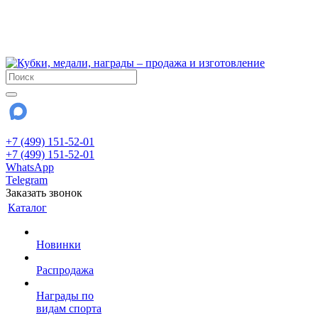
!!! Внимание !!!
6 и 7 августа - магазин работает до 18:00
15 августа - выходной
До сентября Воскресенье - выходной день.
+7 (499) 151-52-01
+7 (499) 151-52-01
WhatsApp
Telegram
Заказать звонок
Каталог
Новинки
Распродажа
Награды по
видам спорта