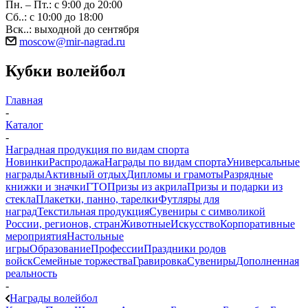
Пн. – Пт.: с 9:00 до 20:00
Сб..: с 10:00 до 18:00
Вск..: выходной до сентября
moscow@mir-nagrad.ru
Кубки волейбол
Главная
-
Каталог
-
Наградная продукция по видам спорта
Новинки
Распродажа
Награды по видам спорта
Универсальные
награды
Активный отдых
Дипломы и грамоты
Разрядные
книжки и значки
ГТО
Призы из акрила
Призы и подарки из
стекла
Плакетки, панно, тарелки
Футляры для
наград
Текстильная продукция
Сувениры с символикой
России, регионов, стран
Животные
Искусство
Корпоративные
мероприятия
Настольные
игры
Образование
Профессии
Праздники родов
войск
Семейные торжества
Гравировка
Сувениры
Дополненная
реальность
-
Награды волейбол