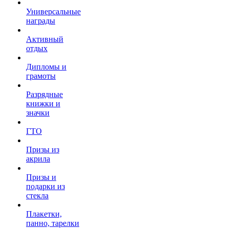
Универсальные
награды
Активный
отдых
Дипломы и
грамоты
Разрядные
книжки и
значки
ГТО
Призы из
акрила
Призы и
подарки из
стекла
Плакетки,
панно, тарелки