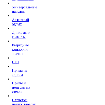
Универсальные
награды
Активный
отдых
Дипломы и
грамоты
Разрядные
книжки и
значки
ГТО
Призы из
акрила
Призы и
подарки из
стекла
Плакетки,
панно, тарелки