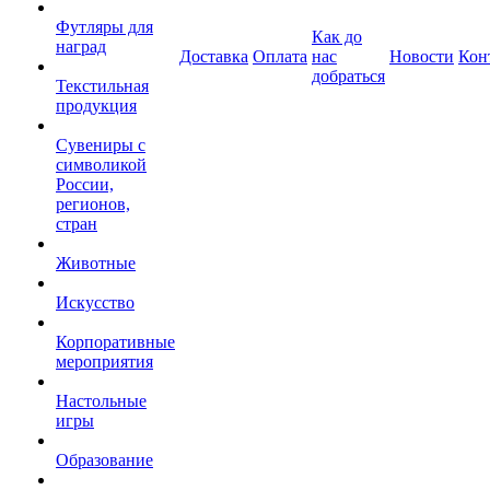
Футляры для
Как до
наград
Доставка
Оплата
нас
Новости
Кон
добраться
Текстильная
продукция
Сувениры с
символикой
России,
регионов,
стран
Животные
Искусство
Корпоративные
мероприятия
Настольные
игры
Образование