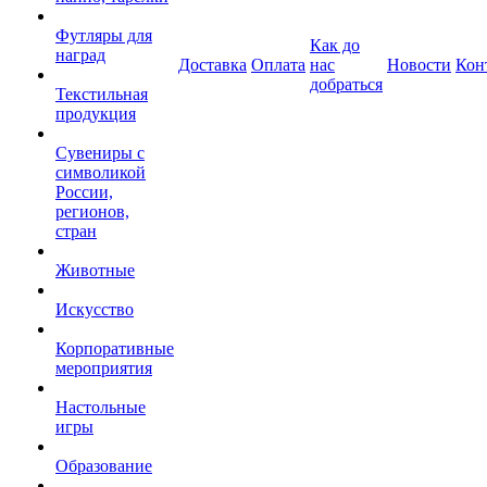
Футляры для
Как до
наград
Доставка
Оплата
нас
Новости
Кон
добраться
Текстильная
продукция
Сувениры с
символикой
России,
регионов,
стран
Животные
Искусство
Корпоративные
мероприятия
Настольные
игры
Образование