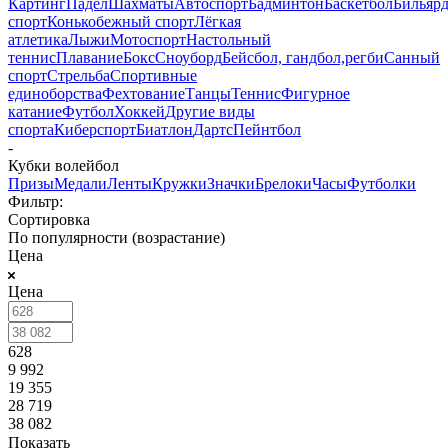
Картинг
Падел
Шахматы
Автоспорт
Бадминтон
Баскетбол
Бильяр
спорт
Конькобежный спорт
Лёгкая
атлетика
Лыжи
Мотоспорт
Настольный
теннис
Плавание
Бокс
Сноуборд
Бейсбол, гандбол,регби
Санный
спорт
Стрельба
Спортивные
единоборства
Фехтование
Танцы
Теннис
Фигурное
катание
Футбол
Хоккей
Другие виды
спорта
Киберспорт
Биатлон
Дартс
Пейнтбол
-
Кубки волейбол
Призы
Медали
Ленты
Кружки
Значки
Брелоки
Часы
Футболки
Фильтр:
Сортировка
По популярности (возрастание)
Цена
Цена
628
9 992
19 355
28 719
38 082
Показать