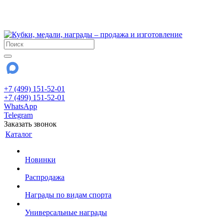
!!! Внимание !!!
28 июля и 3 августа - магазин работает до 18:00
До сентября Воскресенье - выходной день.
+7 (499) 151-52-01
+7 (499) 151-52-01
WhatsApp
Telegram
Заказать звонок
Каталог
Новинки
Распродажа
Награды по видам спорта
Универсальные награды