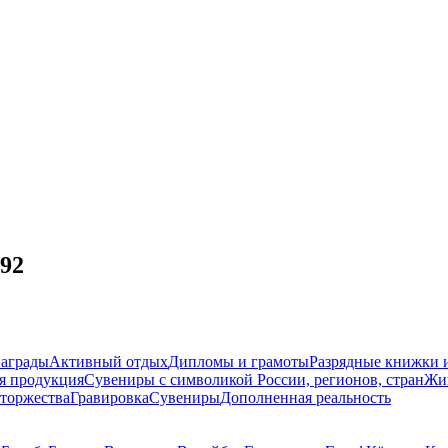
92
награды
Активный отдых
Дипломы и грамоты
Разрядные книжки и
я продукция
Сувениры с символикой России, регионов, стран
Жи
торжества
Гравировка
Сувениры
Дополненная реальность