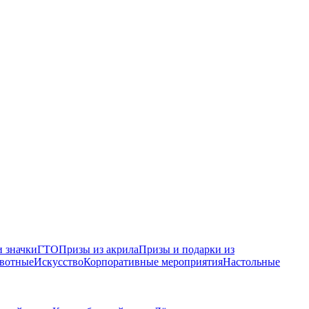
 значки
ГТО
Призы из акрила
Призы и подарки из
вотные
Искусство
Корпоративные мероприятия
Настольные