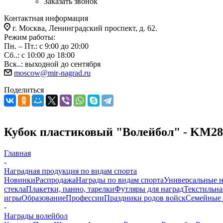
Заказать звонок
Контактная информация
г. Москва, Ленинградский проспект, д. 62.
Режим работы:
Пн. – Пт.: с 9:00 до 20:00
Сб..: с 10:00 до 18:00
Вск..: выходной до сентября
moscow@mir-nagrad.ru
Поделиться
Кубок пластиковый "Волейбол" - KM28
Главная
-
Наградная продукция по видам спорта
Новинки
Распродажа
Награды по видам спорта
Универсальные 
стекла
Плакетки, панно, тарелки
Футляры для наград
Текстильна
игры
Образование
Профессии
Праздники родов войск
Семейные 
-
Награды волейбол