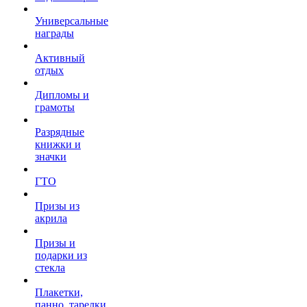
Универсальные
награды
Активный
отдых
Дипломы и
грамоты
Разрядные
книжки и
значки
ГТО
Призы из
акрила
Призы и
подарки из
стекла
Плакетки,
панно, тарелки