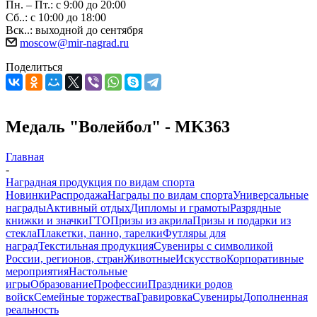
Пн. – Пт.: с 9:00 до 20:00
Сб..: с 10:00 до 18:00
Вск..: выходной до сентября
moscow@mir-nagrad.ru
Поделиться
Медаль "Волейбол" - MK363
Главная
-
Наградная продукция по видам спорта
Новинки
Распродажа
Награды по видам спорта
Универсальные
награды
Активный отдых
Дипломы и грамоты
Разрядные
книжки и значки
ГТО
Призы из акрила
Призы и подарки из
стекла
Плакетки, панно, тарелки
Футляры для
наград
Текстильная продукция
Сувениры с символикой
России, регионов, стран
Животные
Искусство
Корпоративные
мероприятия
Настольные
игры
Образование
Профессии
Праздники родов
войск
Семейные торжества
Гравировка
Сувениры
Дополненная
реальность