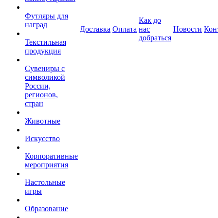
Футляры для
Как до
наград
Доставка
Оплата
нас
Новости
Кон
добраться
Текстильная
продукция
Сувениры с
символикой
России,
регионов,
стран
Животные
Искусство
Корпоративные
мероприятия
Настольные
игры
Образование