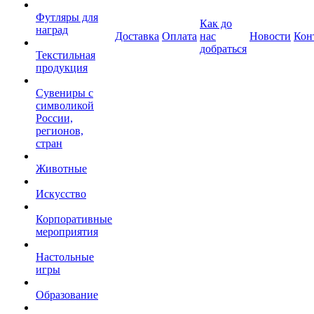
Футляры для
Как до
наград
Доставка
Оплата
нас
Новости
Кон
добраться
Текстильная
продукция
Сувениры с
символикой
России,
регионов,
стран
Животные
Искусство
Корпоративные
мероприятия
Настольные
игры
Образование