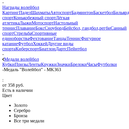
-
Награды волейбол
Картинг
Падел
Шахматы
Автоспорт
Бадминтон
Баскетбол
Бильяр
спорт
Конькобежный спорт
Лёгкая
атлетика
Лыжи
Мотоспорт
Настольный
теннис
Плавание
Бокс
Сноуборд
Бейсбол, гандбол,регби
Санный
спорт
Стрельба
Спортивные
единоборства
Фехтование
Танцы
Теннис
Фигурное
катание
Футбол
Хоккей
Другие виды
спорта
Киберспорт
Биатлон
Дартс
Пейнтбол
-
Медали волейбол
Кубки
Призы
Ленты
Кружки
Значки
Брелоки
Часы
Футболки
-
Медаль "Волейбол" - MK363
:
от
358 руб.
Есть в наличии
Цвет
Золото
Серебро
Бронза
Все три медали