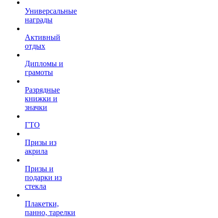
Универсальные
награды
Активный
отдых
Дипломы и
грамоты
Разрядные
книжки и
значки
ГТО
Призы из
акрила
Призы и
подарки из
стекла
Плакетки,
панно, тарелки