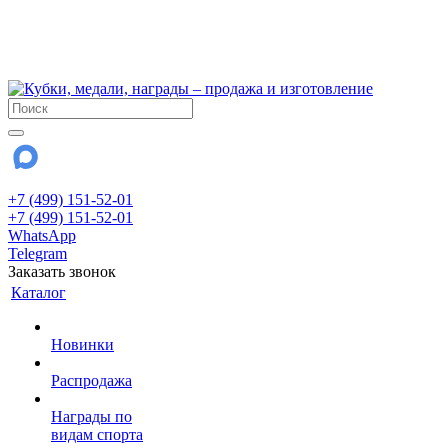
!!! Внимание !!!
6 и 7 августа - магазин работает до 18:00
15 августа - выходной
До сентября Воскресенье - выходной день.
+7 (499) 151-52-01
+7 (499) 151-52-01
WhatsApp
Telegram
Заказать звонок
Каталог
Новинки
Распродажа
Награды по
видам спорта