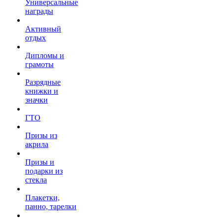
Универсальные
награды
Активный
отдых
Дипломы и
грамоты
Разрядные
книжки и
значки
ГТО
Призы из
акрила
Призы и
подарки из
стекла
Плакетки,
панно, тарелки