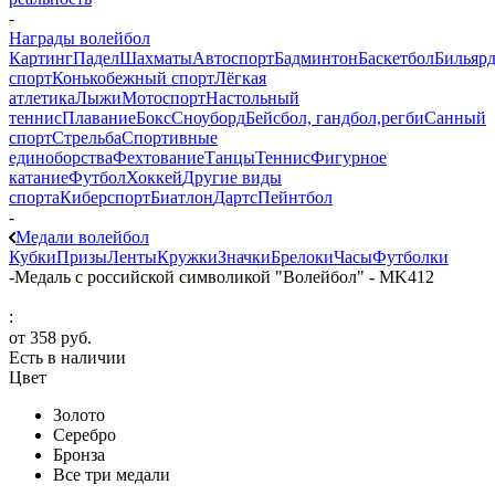
-
Награды волейбол
Картинг
Падел
Шахматы
Автоспорт
Бадминтон
Баскетбол
Бильяр
спорт
Конькобежный спорт
Лёгкая
атлетика
Лыжи
Мотоспорт
Настольный
теннис
Плавание
Бокс
Сноуборд
Бейсбол, гандбол,регби
Санный
спорт
Стрельба
Спортивные
единоборства
Фехтование
Танцы
Теннис
Фигурное
катание
Футбол
Хоккей
Другие виды
спорта
Киберспорт
Биатлон
Дартс
Пейнтбол
-
Медали волейбол
Кубки
Призы
Ленты
Кружки
Значки
Брелоки
Часы
Футболки
-
Медаль с российской символикой "Волейбол" - MK412
:
от
358 руб.
Есть в наличии
Цвет
Золото
Серебро
Бронза
Все три медали