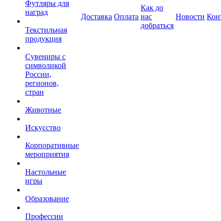
Футляры для
Как до
наград
Доставка
Оплата
нас
Новости
Кон
добраться
Текстильная
продукция
Сувениры с
символикой
России,
регионов,
стран
Животные
Искусство
Корпоративные
мероприятия
Настольные
игры
Образование
Профессии