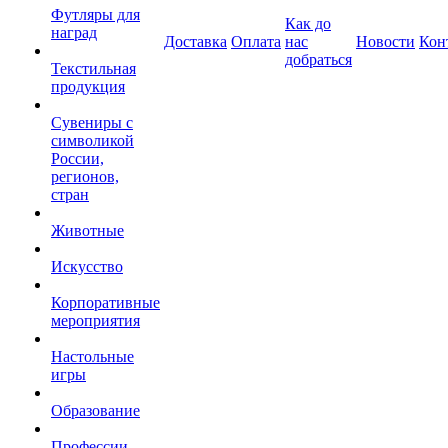
Футляры для
Как до
наград
Доставка
Оплата
нас
Новости
Кон
добраться
Текстильная
продукция
Сувениры с
символикой
России,
регионов,
стран
Животные
Искусство
Корпоративные
мероприятия
Настольные
игры
Образование
Профессии