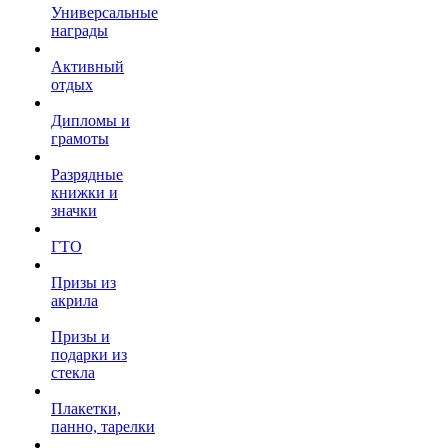
Универсальные
награды
Активный
отдых
Дипломы и
грамоты
Разрядные
книжки и
значки
ГТО
Призы из
акрила
Призы и
подарки из
стекла
Плакетки,
панно, тарелки