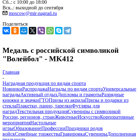
Сб..: с 10:00 до 18:00
Вск..: выходной до сентября
moscow@mir-nagrad.ru
Поделиться
Медаль с российской символикой
"Волейбол" - MK412
Главная
-
Наградная продукция по видам спорта
Новинки
Распродажа
Награды по видам спорта
Универсальные
награды
Активный отдых
Дипломы и грамоты
Разрядные
книжки и значки
ГТО
Призы из акрила
Призы и подарки из
стекла
Плакетки, панно, тарелки
Футляры для
наград
Текстильная продукция
Сувениры с символикой
России, регионов, стран
Животные
Искусство
Корпоративные
мероприятия
Настольные
игры
Образование
Профессии
Праздники родов
войск
Семейные торжества
Гравировка
Сувениры
Дополненная
реальность