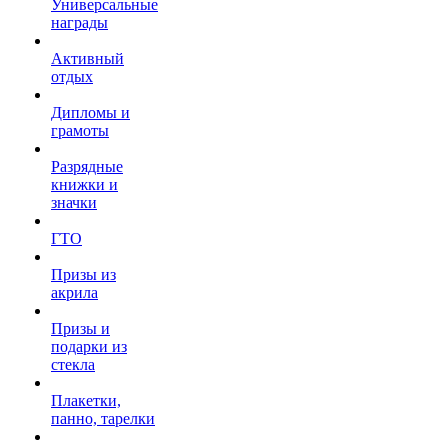
Универсальные
награды
Активный
отдых
Дипломы и
грамоты
Разрядные
книжки и
значки
ГТО
Призы из
акрила
Призы и
подарки из
стекла
Плакетки,
панно, тарелки