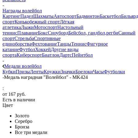
-
Награды волейбол
Картинг
Падел
Шахматы
Автоспорт
Бадминтон
Баскетбол
Бильяр
спорт
Конькобежный спорт
Лёгкая
атлетика
Лыжи
Мотоспорт
Настольный
теннис
Плавание
Бокс
Сноуборд
Бейсбол, гандбол,регби
Санный
спорт
Стрельба
Спортивные
единоборства
Фехтование
Танцы
Теннис
Фигурное
катание
Футбол
Хоккей
Другие виды
спорта
Киберспорт
Биатлон
Дартс
Пейнтбол
-
Медали волейбол
Кубки
Призы
Ленты
Кружки
Значки
Брелоки
Часы
Футболки
-
Медаль наградная "Волейбол" - MK424
:
от
167 руб.
Есть в наличии
Цвет
Золото
Серебро
Бронза
Все три медали