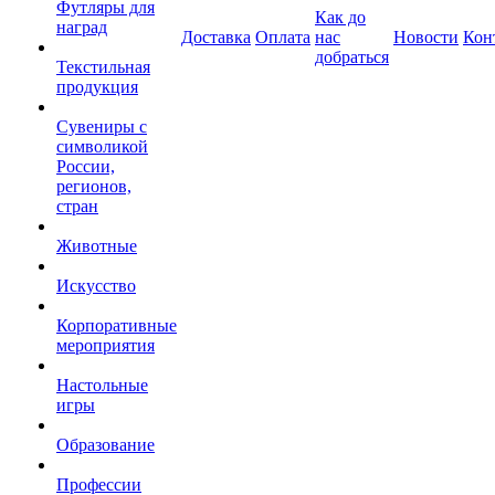
Футляры для
Как до
наград
Доставка
Оплата
нас
Новости
Кон
добраться
Текстильная
продукция
Сувениры с
символикой
России,
регионов,
стран
Животные
Искусство
Корпоративные
мероприятия
Настольные
игры
Образование
Профессии