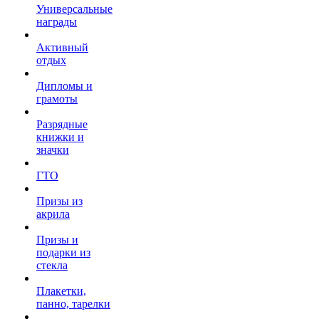
Универсальные
награды
Активный
отдых
Дипломы и
грамоты
Разрядные
книжки и
значки
ГТО
Призы из
акрила
Призы и
подарки из
стекла
Плакетки,
панно, тарелки