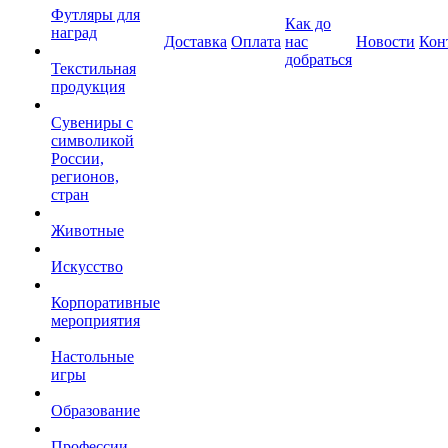
Футляры для
Как до
наград
Доставка
Оплата
нас
Новости
Кон
добраться
Текстильная
продукция
Сувениры с
символикой
России,
регионов,
стран
Животные
Искусство
Корпоративные
мероприятия
Настольные
игры
Образование
Профессии