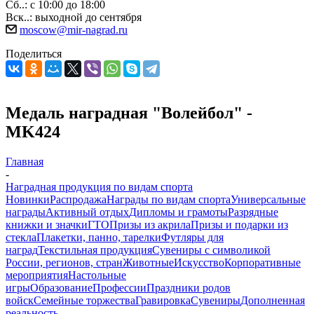
Сб..: с 10:00 до 18:00
Вск..: выходной до сентября
moscow@mir-nagrad.ru
Поделиться
Медаль наградная "Волейбол" -
MK424
Главная
-
Наградная продукция по видам спорта
Новинки
Распродажа
Награды по видам спорта
Универсальные
награды
Активный отдых
Дипломы и грамоты
Разрядные
книжки и значки
ГТО
Призы из акрила
Призы и подарки из
стекла
Плакетки, панно, тарелки
Футляры для
наград
Текстильная продукция
Сувениры с символикой
России, регионов, стран
Животные
Искусство
Корпоративные
мероприятия
Настольные
игры
Образование
Профессии
Праздники родов
войск
Семейные торжества
Гравировка
Сувениры
Дополненная
реальность