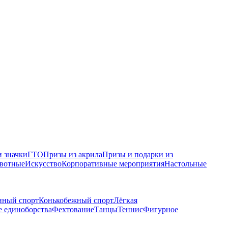
 значки
ГТО
Призы из акрила
Призы и подарки из
вотные
Искусство
Корпоративные мероприятия
Настольные
нный спорт
Конькобежный спорт
Лёгкая
 единоборства
Фехтование
Танцы
Теннис
Фигурное