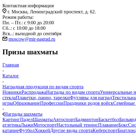
Контактная информация
г. Москва, Ленинградский проспект, д. 62.
Режим работы:
Пн. – Пт.: с 9:00 до 20:00
Сб..: с 10:00 до 18:00
Вск..: выходной до сентября
moscow@mir-nagrad.ru
Призы шахматы
Главная
-
Каталог
-
Наградная продукция по видам спорта
Новинки
Распродажа
Награды по видам спорта
Универсальные 
стекла
Плакетки, панно, тарелки
Футляры для наград
Текстильна
игры
Образование
Профессии
Праздники родов войск
Семейные 
-
Награды шахматы
Картинг
Падел
Шахматы
Автоспорт
Бадминтон
Баскетбол
Бильяр
атлетика
Лыжи
Мотоспорт
Настольный теннис
Плавание
Бокс
Сно
катание
Футбол
Хоккей
Другие виды спорта
Киберспорт
Биатлон
-