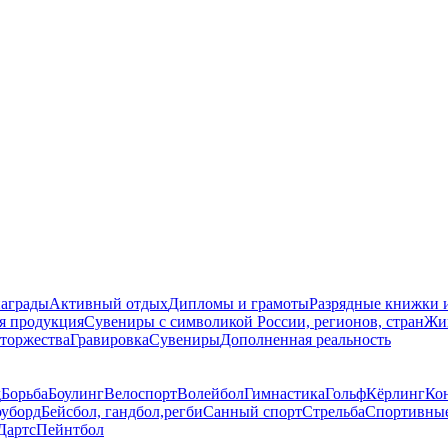
награды
Активный отдых
Дипломы и грамоты
Разрядные книжки и
я продукция
Сувениры с символикой России, регионов, стран
Жи
торжества
Гравировка
Сувениры
Дополненная реальность
д
Борьба
Боулинг
Велоспорт
Волейбол
Гимнастика
Гольф
Кёрлинг
Ко
уборд
Бейсбол, гандбол,регби
Санный спорт
Стрельба
Спортивные
Дартс
Пейнтбол