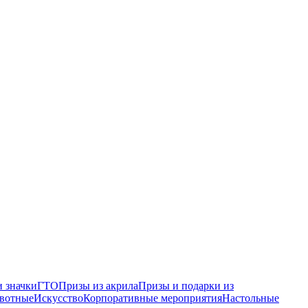
 значки
ГТО
Призы из акрила
Призы и подарки из
вотные
Искусство
Корпоративные мероприятия
Настольные