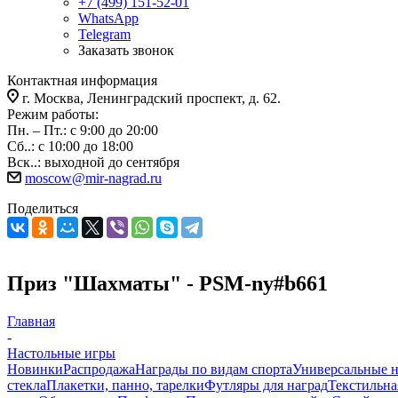
+7 (499) 151-52-01
WhatsApp
Telegram
Заказать звонок
Контактная информация
г. Москва, Ленинградский проспект, д. 62.
Режим работы:
Пн. – Пт.: с 9:00 до 20:00
Сб..: с 10:00 до 18:00
Вск..: выходной до сентября
moscow@mir-nagrad.ru
Поделиться
Приз "Шахматы" - PSM-ny#b661
Главная
-
Настольные игры
Новинки
Распродажа
Награды по видам спорта
Универсальные 
стекла
Плакетки, панно, тарелки
Футляры для наград
Текстильна