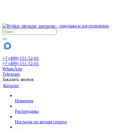
!!! Внимание !!!
6 и 7 августа - магазин работает до 18:00
15 августа - выходной
До сентября Воскресенье - выходной день.
+7 (499) 151-52-01
+7 (499) 151-52-01
WhatsApp
Telegram
Заказать звонок
Каталог
Новинки
Распродажа
Награды по видам спорта