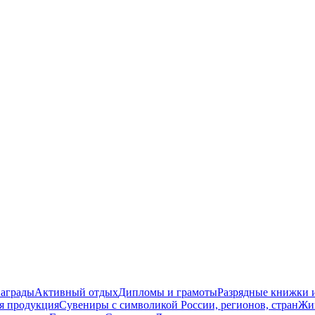
награды
Активный отдых
Дипломы и грамоты
Разрядные книжки и
я продукция
Сувениры с символикой России, регионов, стран
Жи