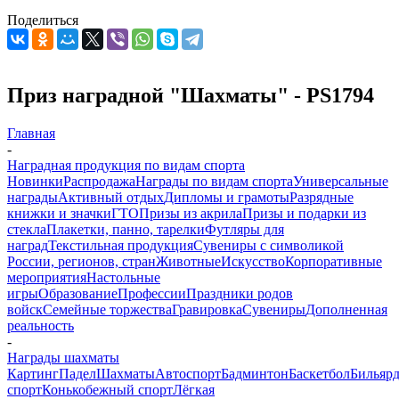
Поделиться
Приз наградной "Шахматы" - PS1794
Главная
-
Наградная продукция по видам спорта
Новинки
Распродажа
Награды по видам спорта
Универсальные
награды
Активный отдых
Дипломы и грамоты
Разрядные
книжки и значки
ГТО
Призы из акрила
Призы и подарки из
стекла
Плакетки, панно, тарелки
Футляры для
наград
Текстильная продукция
Сувениры с символикой
России, регионов, стран
Животные
Искусство
Корпоративные
мероприятия
Настольные
игры
Образование
Профессии
Праздники родов
войск
Семейные торжества
Гравировка
Сувениры
Дополненная
реальность
-
Награды шахматы
Картинг
Падел
Шахматы
Автоспорт
Бадминтон
Баскетбол
Бильяр
спорт
Конькобежный спорт
Лёгкая