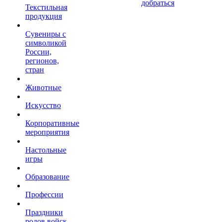
добраться
Текстильная
продукция
Сувениры с
символикой
России,
регионов,
стран
Животные
Искусство
Корпоративные
мероприятия
Настольные
игры
Образование
Профессии
Праздники
родов войск