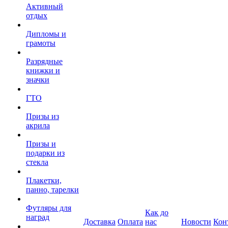
Активный
отдых
Дипломы и
грамоты
Разрядные
книжки и
значки
ГТО
Призы из
акрила
Призы и
подарки из
стекла
Плакетки,
панно, тарелки
Футляры для
Как до
наград
Доставка
Оплата
нас
Новости
Кон