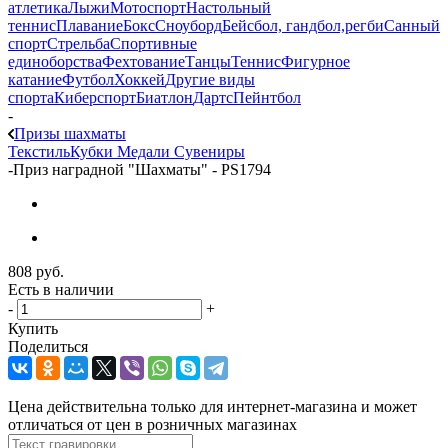
атлетика
Лыжи
Мотоспорт
Настольный
теннис
Плавание
Бокс
Сноуборд
Бейсбол, гандбол,регби
Санный
спорт
Стрельба
Спортивные
единоборства
Фехтование
Танцы
Теннис
Фигурное
катание
Футбол
Хоккей
Другие виды
спорта
Киберспорт
Биатлон
Дартс
Пейнтбол
-
Призы шахматы
Текстиль
Кубки
Медали
Сувениры
-
Приз наградной "Шахматы" - PS1794
808
руб.
Есть в наличии
-
+
Купить
Поделиться
Цена действительна только для интернет-магазина и может
отличаться от цен в розничных магазинах