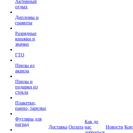
Активный
отдых
Дипломы и
грамоты
Разрядные
книжки и
значки
ГТО
Призы из
акрила
Призы и
подарки из
стекла
Плакетки,
панно, тарелки
Футляры для
Как до
наград
Доставка
Оплата
нас
Новости
Кон
добраться