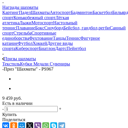
-
Награды шахматы
Картинг
Падел
Шахматы
Автоспорт
Бадминтон
Баскетбол
Бильяр
спорт
Конькобежный спорт
Лёгкая
атлетика
Лыжи
Мотоспорт
Настольный
теннис
Плавание
Бокс
Сноуборд
Бейсбол, гандбол,регби
Санный
спорт
Стрельба
Спортивные
единоборства
Фехтование
Танцы
Теннис
Фигурное
катание
Футбол
Хоккей
Другие виды
спорта
Киберспорт
Биатлон
Дартс
Пейнтбол
-
Призы шахматы
Текстиль
Кубки
Медали
Сувениры
-
Приз "Шахматы" - PS967
9 459
руб.
Есть в наличии
-
+
Купить
Поделиться