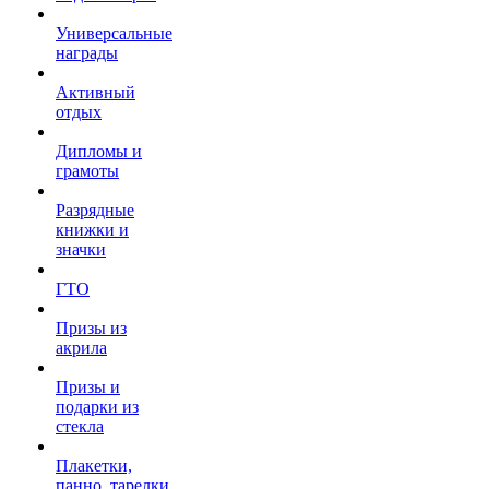
Универсальные
награды
Активный
отдых
Дипломы и
грамоты
Разрядные
книжки и
значки
ГТО
Призы из
акрила
Призы и
подарки из
стекла
Плакетки,
панно, тарелки