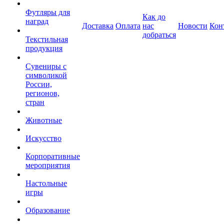
Футляры для
Как до
наград
Доставка
Оплата
нас
Новости
Кон
добраться
Текстильная
продукция
Сувениры с
символикой
России,
регионов,
стран
Животные
Искусство
Корпоративные
мероприятия
Настольные
игры
Образование