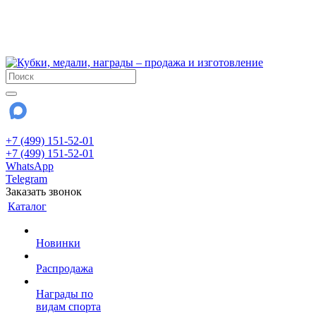
!!! Внимание !!!
6 и 7 августа - магазин работает до 18:00
15 августа - выходной
До сентября Воскресенье - выходной день.
+7 (499) 151-52-01
+7 (499) 151-52-01
WhatsApp
Telegram
Заказать звонок
Каталог
Новинки
Распродажа
Награды по
видам спорта