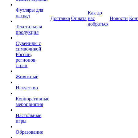
Футляры для
Как до
наград
Доставка
Оплата
нас
Новости
Кон
добраться
Текстильная
продукция
Сувениры с
символикой
России,
регионов,
стран
Животные
Искусство
Корпоративные
мероприятия
Настольные
игры
Образование