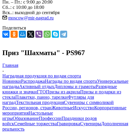
Пн. – Пт.: с 9:00 до 20:00
Сб..: с 10:00 до 18:00
Вск..: выходной до сентября
moscow@mir-nagrad.ru
Поделиться
Приз "Шахматы" - PS967
Главная
-
Наградная продукция по видам спорта
Новинки
Распродажа
Награды по видам спорта
Универсальные
награды
Активный отдых
Дипломы и грамоты
Разрядные
книжки и значки
ГТО
Призы из акрила
Призы и подарки из
стекла
Плакетки, панно, тарелки
Футляры для
наград
Текстильная продукция
Сувениры с символикой
России, регионов, стран
Животные
Искусство
Корпоративные
мероприятия
Настольные
игры
Образование
Профессии
Праздники родов
войск
Семейные торжества
Гравировка
Сувениры
Дополненная
реальность