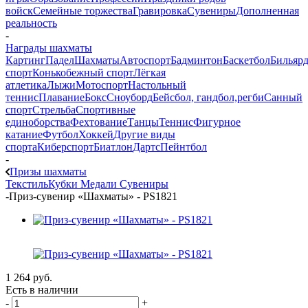
войск
Семейные торжества
Гравировка
Сувениры
Дополненная
реальность
-
Награды шахматы
Картинг
Падел
Шахматы
Автоспорт
Бадминтон
Баскетбол
Бильяр
спорт
Конькобежный спорт
Лёгкая
атлетика
Лыжи
Мотоспорт
Настольный
теннис
Плавание
Бокс
Сноуборд
Бейсбол, гандбол,регби
Санный
спорт
Стрельба
Спортивные
единоборства
Фехтование
Танцы
Теннис
Фигурное
катание
Футбол
Хоккей
Другие виды
спорта
Киберспорт
Биатлон
Дартс
Пейнтбол
-
Призы шахматы
Текстиль
Кубки
Медали
Сувениры
-
Приз-сувенир «Шахматы» - PS1821
1 264
руб.
Есть в наличии
-
+