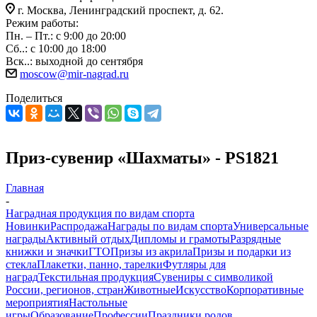
г. Москва, Ленинградский проспект, д. 62.
Режим работы:
Пн. – Пт.: с 9:00 до 20:00
Сб..: с 10:00 до 18:00
Вск..: выходной до сентября
moscow@mir-nagrad.ru
Поделиться
Приз-сувенир «Шахматы» - PS1821
Главная
-
Наградная продукция по видам спорта
Новинки
Распродажа
Награды по видам спорта
Универсальные
награды
Активный отдых
Дипломы и грамоты
Разрядные
книжки и значки
ГТО
Призы из акрила
Призы и подарки из
стекла
Плакетки, панно, тарелки
Футляры для
наград
Текстильная продукция
Сувениры с символикой
России, регионов, стран
Животные
Искусство
Корпоративные
мероприятия
Настольные
игры
Образование
Профессии
Праздники родов