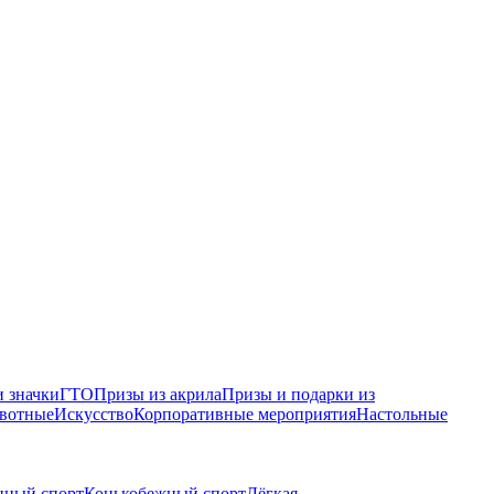
 значки
ГТО
Призы из акрила
Призы и подарки из
вотные
Искусство
Корпоративные мероприятия
Настольные
нный спорт
Конькобежный спорт
Лёгкая