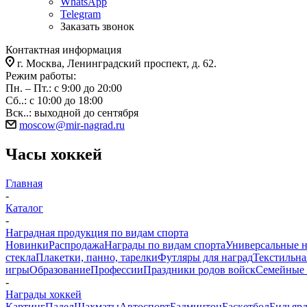
WhatsApp
Telegram
Заказать звонок
Контактная информация
г. Москва, Ленинградский проспект, д. 62.
Режим работы:
Пн. – Пт.: с 9:00 до 20:00
Сб..: с 10:00 до 18:00
Вск..: выходной до сентября
moscow@mir-nagrad.ru
Часы хоккей
Главная
-
Каталог
-
Наградная продукция по видам спорта
Новинки
Распродажа
Награды по видам спорта
Универсальные 
стекла
Плакетки, панно, тарелки
Футляры для наград
Текстильна
игры
Образование
Профессии
Праздники родов войск
Семейные 
-
Награды хоккей
Картинг
Падел
Шахматы
Автоспорт
Бадминтон
Баскетбол
Бильяр