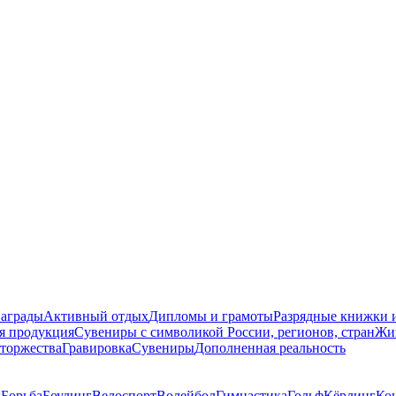
награды
Активный отдых
Дипломы и грамоты
Разрядные книжки и
я продукция
Сувениры с символикой России, регионов, стран
Жи
торжества
Гравировка
Сувениры
Дополненная реальность
д
Борьба
Боулинг
Велоспорт
Волейбол
Гимнастика
Гольф
Кёрлинг
Ко