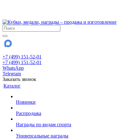
!!! Внимание !!!
28 июля и 3 августа - магазин работает до 18:00
До сентября Воскресенье - выходной день.
+7 (499) 151-52-01
+7 (499) 151-52-01
WhatsApp
Telegram
Заказать звонок
Каталог
Новинки
Распродажа
Награды по видам спорта
Универсальные награды