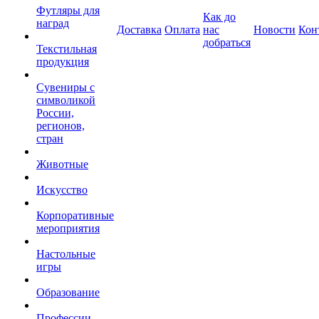
Футляры для
Как до
наград
Доставка
Оплата
нас
Новости
Кон
добраться
Текстильная
продукция
Сувениры с
символикой
России,
регионов,
стран
Животные
Искусство
Корпоративные
мероприятия
Настольные
игры
Образование
Профессии