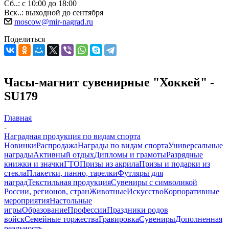
Сб..: с 10:00 до 18:00
Вск..: выходной до сентября
moscow@mir-nagrad.ru
Поделиться
Часы-магнит сувенирные "Хоккей" -
SU179
Главная
-
Наградная продукция по видам спорта
Новинки
Распродажа
Награды по видам спорта
Универсальные
награды
Активный отдых
Дипломы и грамоты
Разрядные
книжки и значки
ГТО
Призы из акрила
Призы и подарки из
стекла
Плакетки, панно, тарелки
Футляры для
наград
Текстильная продукция
Сувениры с символикой
России, регионов, стран
Животные
Искусство
Корпоративные
мероприятия
Настольные
игры
Образование
Профессии
Праздники родов
войск
Семейные торжества
Гравировка
Сувениры
Дополненная
реальность