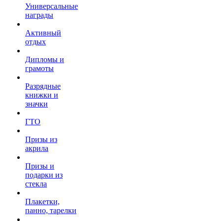
Универсальные
награды
Активный
отдых
Дипломы и
грамоты
Разрядные
книжки и
значки
ГТО
Призы из
акрила
Призы и
подарки из
стекла
Плакетки,
панно, тарелки