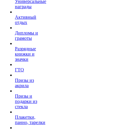
Универсальные
награды
Активный
отдых
Дипломы и
грамоты
Разрядные
книжки и
значки
ГТО
Призы из
акрила
Призы и
подарки из
стекла
Плакетки,
панно, тарелки