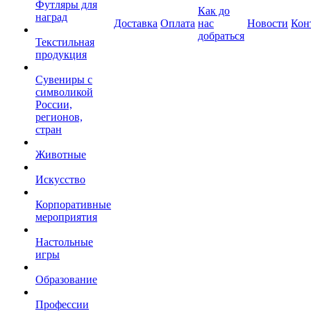
Футляры для
Как до
наград
Доставка
Оплата
нас
Новости
Кон
добраться
Текстильная
продукция
Сувениры с
символикой
России,
регионов,
стран
Животные
Искусство
Корпоративные
мероприятия
Настольные
игры
Образование
Профессии