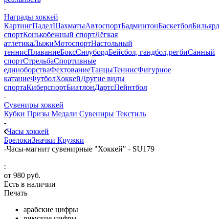
-
Награды хоккей
Картинг
Падел
Шахматы
Автоспорт
Бадминтон
Баскетбол
Бильяр
спорт
Конькобежный спорт
Лёгкая
атлетика
Лыжи
Мотоспорт
Настольный
теннис
Плавание
Бокс
Сноуборд
Бейсбол, гандбол,регби
Санный
спорт
Стрельба
Спортивные
единоборства
Фехтование
Танцы
Теннис
Фигурное
катание
Футбол
Хоккей
Другие виды
спорта
Киберспорт
Биатлон
Дартс
Пейнтбол
-
Сувениры хоккей
Кубки
Призы
Медали
Сувениры
Текстиль
-
Часы хоккей
Брелоки
Значки
Кружки
-
Часы-магнит сувенирные "Хоккей" - SU179
:
от
980 руб.
Есть в наличии
Печать
арабские цифры
римские цифры