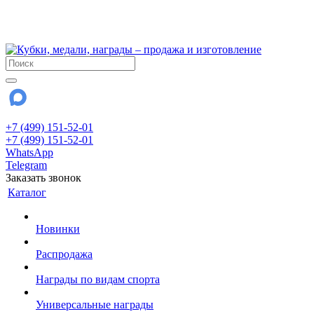
!!! Внимание !!!
28 июля и 3 августа - магазин работает до 18:00
До сентября Воскресенье - выходной день.
+7 (499) 151-52-01
+7 (499) 151-52-01
WhatsApp
Telegram
Заказать звонок
Каталог
Новинки
Распродажа
Награды по видам спорта
Универсальные награды