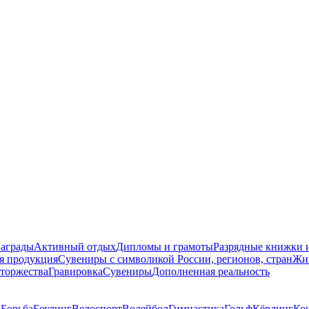
награды
Активный отдых
Дипломы и грамоты
Разрядные книжки и
я продукция
Сувениры с символикой России, регионов, стран
Жи
торжества
Гравировка
Сувениры
Дополненная реальность
д
Борьба
Боулинг
Велоспорт
Волейбол
Гимнастика
Гольф
Кёрлинг
Ко