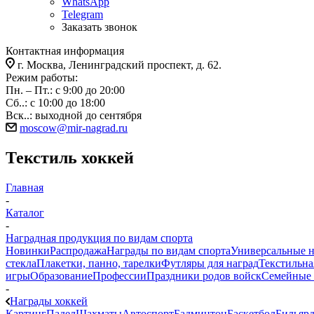
WhatsApp
Telegram
Заказать звонок
Контактная информация
г. Москва, Ленинградский проспект, д. 62.
Режим работы:
Пн. – Пт.: с 9:00 до 20:00
Сб..: с 10:00 до 18:00
Вск..: выходной до сентября
moscow@mir-nagrad.ru
Текстиль хоккей
Главная
-
Каталог
-
Наградная продукция по видам спорта
Новинки
Распродажа
Награды по видам спорта
Универсальные 
стекла
Плакетки, панно, тарелки
Футляры для наград
Текстильна
игры
Образование
Профессии
Праздники родов войск
Семейные 
-
Награды хоккей
Картинг
Падел
Шахматы
Автоспорт
Бадминтон
Баскетбол
Бильяр