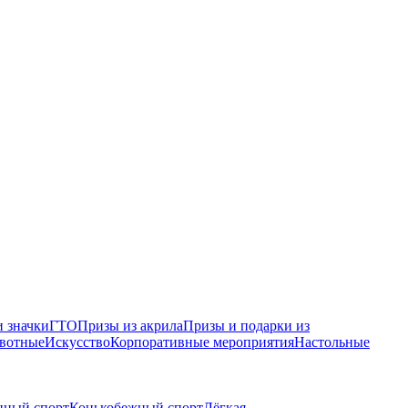
 значки
ГТО
Призы из акрила
Призы и подарки из
вотные
Искусство
Корпоративные мероприятия
Настольные
нный спорт
Конькобежный спорт
Лёгкая