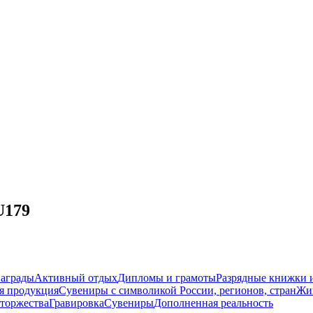
U179
награды
Активный отдых
Дипломы и грамоты
Разрядные книжки и
я продукция
Сувениры с символикой России, регионов, стран
Жи
торжества
Гравировка
Сувениры
Дополненная реальность