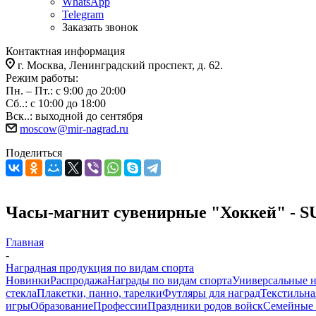
WhatsApp
Telegram
Заказать звонок
Контактная информация
г. Москва, Ленинградский проспект, д. 62.
Режим работы:
Пн. – Пт.: с 9:00 до 20:00
Сб..: с 10:00 до 18:00
Вск..: выходной до сентября
moscow@mir-nagrad.ru
Поделиться
Часы-магнит сувенирные "Хоккей" - S
Главная
-
Наградная продукция по видам спорта
Новинки
Распродажа
Награды по видам спорта
Универсальные 
стекла
Плакетки, панно, тарелки
Футляры для наград
Текстильна
игры
Образование
Профессии
Праздники родов войск
Семейные 