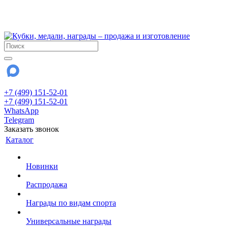
!!! Внимание !!!
28 июля и 3 августа - магазин работает до 18:00
До сентября Воскресенье - выходной день.
+7 (499) 151-52-01
+7 (499) 151-52-01
WhatsApp
Telegram
Заказать звонок
Каталог
Новинки
Распродажа
Награды по видам спорта
Универсальные награды