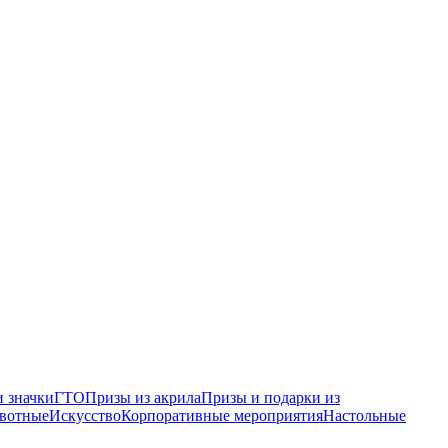
 значки
ГТО
Призы из акрила
Призы и подарки из
вотные
Искусство
Корпоративные мероприятия
Настольные