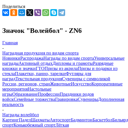
Поделиться
Значок "Волейбол" - ZN6
Главная
-
Наградная продукция по видам спорта
Новинки
Распродажа
Награды по видам спорта
Универсальные
награды
Активный отдых
Дипломы и грамоты
Разрядные
книжки и значки
ГТО
Призы из акрила
Призы и подарки из
стекла
Плакетки, панно, тарелки
Футляры для
наград
Текстильная продукция
Сувениры с символикой
России, регионов, стран
Животные
Искусство
Корпоративные
мероприятия
Настольные
игры
Образование
Профессии
Праздники родов
войск
Семейные торжества
Гравировка
Сувениры
Дополненная
реальность
-
Награды волейбол
Картинг
Падел
Шахматы
Автоспорт
Бадминтон
Баскетбол
Бильяр
спорт
Конькобежный спорт
Лёгкая