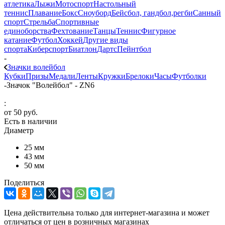
атлетика
Лыжи
Мотоспорт
Настольный
теннис
Плавание
Бокс
Сноуборд
Бейсбол, гандбол,регби
Санный
спорт
Стрельба
Спортивные
единоборства
Фехтование
Танцы
Теннис
Фигурное
катание
Футбол
Хоккей
Другие виды
спорта
Киберспорт
Биатлон
Дартс
Пейнтбол
-
Значки волейбол
Кубки
Призы
Медали
Ленты
Кружки
Брелоки
Часы
Футболки
-
Значок "Волейбол" - ZN6
:
от
50 руб.
Есть в наличии
Диаметр
25 мм
43 мм
50 мм
Поделиться
Цена действительна только для интернет-магазина и может
отличаться от цен в розничных магазинах