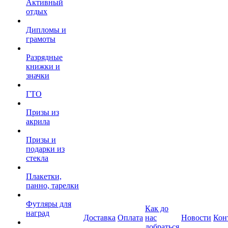
Активный
отдых
Дипломы и
грамоты
Разрядные
книжки и
значки
ГТО
Призы из
акрила
Призы и
подарки из
стекла
Плакетки,
панно, тарелки
Футляры для
Как до
наград
Доставка
Оплата
нас
Новости
Кон
добраться