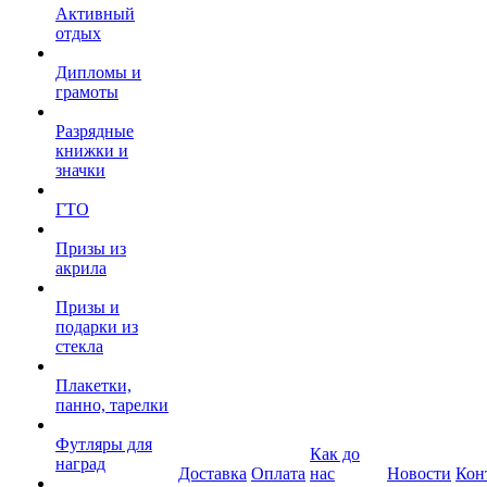
Активный
отдых
Дипломы и
грамоты
Разрядные
книжки и
значки
ГТО
Призы из
акрила
Призы и
подарки из
стекла
Плакетки,
панно, тарелки
Футляры для
Как до
наград
Доставка
Оплата
нас
Новости
Кон