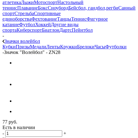
атлетика
Лыжи
Мотоспорт
Настольный
теннис
Плавание
Бокс
Сноуборд
Бейсбол, гандбол,регби
Санный
спорт
Стрельба
Спортивные
единоборства
Фехтование
Танцы
Теннис
Фигурное
катание
Футбол
Хоккей
Другие виды
спорта
Киберспорт
Биатлон
Дартс
Пейнтбол
-
Значки волейбол
Кубки
Призы
Медали
Ленты
Кружки
Брелоки
Часы
Футболки
-
Значок "Волейбол" - ZN28
77
руб.
Есть в наличии
-
+