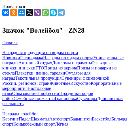
Поделиться
Значок "Волейбол" - ZN28
Главная
-
Наградная продукция по видам спорта
Новинки
Распродажа
Награды по видам спорта
Универсальные
награды
Активный отдых
Дипломы и грамоты
Разрядные
книжки и значки
ГТО
Призы из акрила
Призы и подарки из
стекла
Плакетки, панно, тарелки
Футляры для
наград
Текстильная продукция
Сувениры с символикой
России, регионов, стран
Животные
Искусство
Корпоративные
мероприятия
Настольные
игры
Образование
Профессии
Праздники родов
войск
Семейные торжества
Гравировка
Сувениры
Дополненная
реальность
-
Награды волейбол
Картинг
Падел
Шахматы
Автоспорт
Бадминтон
Баскетбол
Бильяр
спорт
Конькобежный спорт
Лёгкая