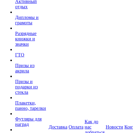
Активный
отдых
Дипломы и
грамоты
Разрядные
книжки и
значки
ГТО
Призы из
акрила
Призы и
подарки из
стекла
Плакетки,
панно, тарелки
Футляры для
Как до
наград
Доставка
Оплата
нас
Новости
Кон
добраться