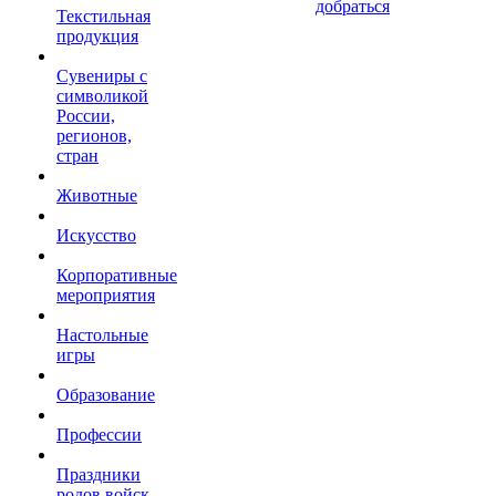
добраться
Текстильная
продукция
Сувениры с
символикой
России,
регионов,
стран
Животные
Искусство
Корпоративные
мероприятия
Настольные
игры
Образование
Профессии
Праздники
родов войск