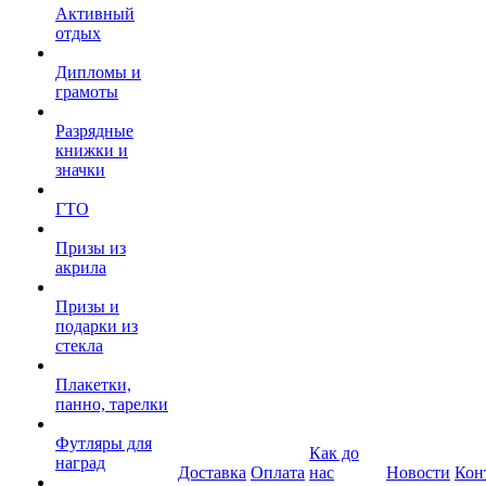
Активный
отдых
Дипломы и
грамоты
Разрядные
книжки и
значки
ГТО
Призы из
акрила
Призы и
подарки из
стекла
Плакетки,
панно, тарелки
Футляры для
Как до
наград
Доставка
Оплата
нас
Новости
Кон