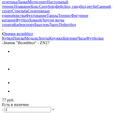
атлетика
Лыжи
Мотоспорт
Настольный
теннис
Плавание
Бокс
Сноуборд
Бейсбол, гандбол,регби
Санный
спорт
Стрельба
Спортивные
единоборства
Фехтование
Танцы
Теннис
Фигурное
катание
Футбол
Хоккей
Другие виды
спорта
Киберспорт
Биатлон
Дартс
Пейнтбол
-
Значки волейбол
Кубки
Призы
Медали
Ленты
Кружки
Брелоки
Часы
Футболки
-
Значок "Волейбол" - ZN27
77
руб.
Есть в наличии
-
+