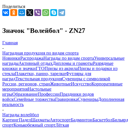
Поделиться
Значок "Волейбол" - ZN27
Главная
-
Наградная продукция по видам спорта
Новинки
Распродажа
Награды по видам спорта
Универсальные
награды
Активный отдых
Дипломы и грамоты
Разрядные
книжки и значки
ГТО
Призы из акрила
Призы и подарки из
стекла
Плакетки, панно, тарелки
Футляры для
наград
Текстильная продукция
Сувениры с символикой
России, регионов, стран
Животные
Искусство
Корпоративные
мероприятия
Настольные
игры
Образование
Профессии
Праздники родов
войск
Семейные торжества
Гравировка
Сувениры
Дополненная
реальность
-
Награды волейбол
Картинг
Падел
Шахматы
Автоспорт
Бадминтон
Баскетбол
Бильяр
спорт
Конькобежный спорт
Лёгкая