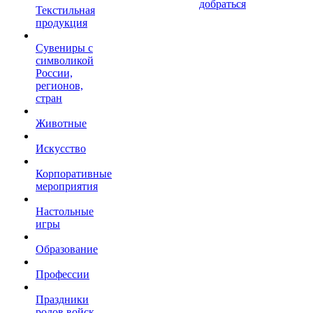
добраться
Текстильная
продукция
Сувениры с
символикой
России,
регионов,
стран
Животные
Искусство
Корпоративные
мероприятия
Настольные
игры
Образование
Профессии
Праздники
родов войск