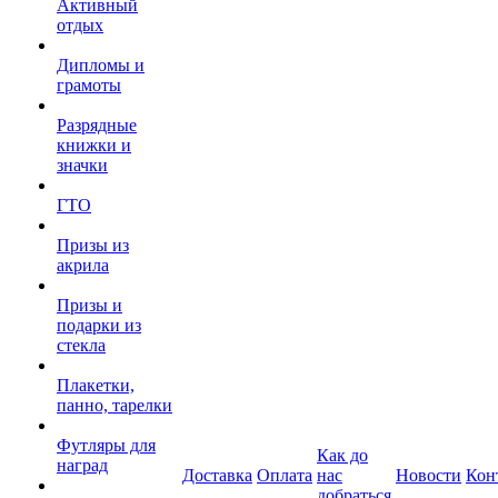
Активный
отдых
Дипломы и
грамоты
Разрядные
книжки и
значки
ГТО
Призы из
акрила
Призы и
подарки из
стекла
Плакетки,
панно, тарелки
Футляры для
Как до
наград
Доставка
Оплата
нас
Новости
Кон
добраться