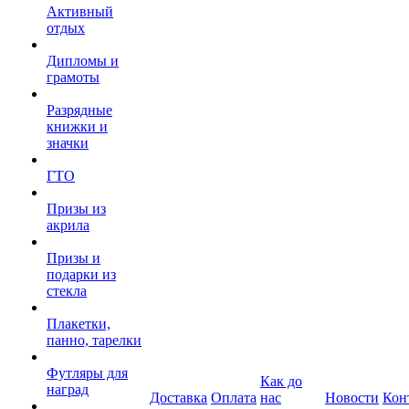
Активный
отдых
Дипломы и
грамоты
Разрядные
книжки и
значки
ГТО
Призы из
акрила
Призы и
подарки из
стекла
Плакетки,
панно, тарелки
Футляры для
Как до
наград
Доставка
Оплата
нас
Новости
Кон