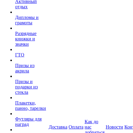
Активный
отдых
Дипломы и
грамоты
Разрядные
книжки и
значки
ГТО
Призы из
акрила
Призы и
подарки из
стекла
Плакетки,
панно, тарелки
Футляры для
Как до
наград
Доставка
Оплата
нас
Новости
Кон
добраться