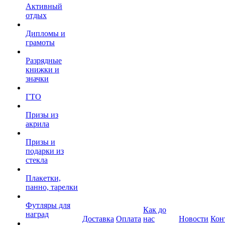
Активный
отдых
Дипломы и
грамоты
Разрядные
книжки и
значки
ГТО
Призы из
акрила
Призы и
подарки из
стекла
Плакетки,
панно, тарелки
Футляры для
Как до
наград
Доставка
Оплата
нас
Новости
Кон