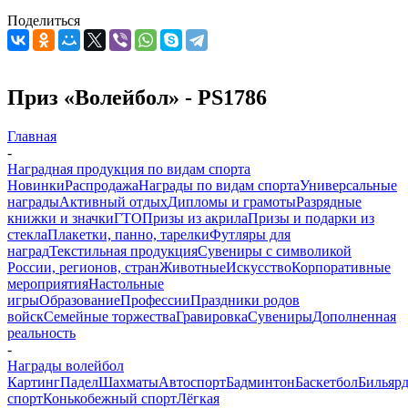
Поделиться
Приз «Волейбол» - PS1786
Главная
-
Наградная продукция по видам спорта
Новинки
Распродажа
Награды по видам спорта
Универсальные
награды
Активный отдых
Дипломы и грамоты
Разрядные
книжки и значки
ГТО
Призы из акрила
Призы и подарки из
стекла
Плакетки, панно, тарелки
Футляры для
наград
Текстильная продукция
Сувениры с символикой
России, регионов, стран
Животные
Искусство
Корпоративные
мероприятия
Настольные
игры
Образование
Профессии
Праздники родов
войск
Семейные торжества
Гравировка
Сувениры
Дополненная
реальность
-
Награды волейбол
Картинг
Падел
Шахматы
Автоспорт
Бадминтон
Баскетбол
Бильяр
спорт
Конькобежный спорт
Лёгкая