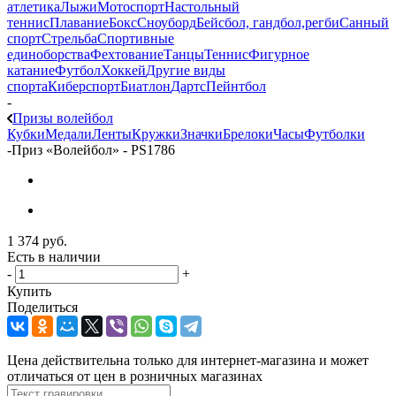
атлетика
Лыжи
Мотоспорт
Настольный
теннис
Плавание
Бокс
Сноуборд
Бейсбол, гандбол,регби
Санный
спорт
Стрельба
Спортивные
единоборства
Фехтование
Танцы
Теннис
Фигурное
катание
Футбол
Хоккей
Другие виды
спорта
Киберспорт
Биатлон
Дартс
Пейнтбол
-
Призы волейбол
Кубки
Медали
Ленты
Кружки
Значки
Брелоки
Часы
Футболки
-
Приз «Волейбол» - PS1786
1 374
руб.
Есть в наличии
-
+
Купить
Поделиться
Цена действительна только для интернет-магазина и может
отличаться от цен в розничных магазинах