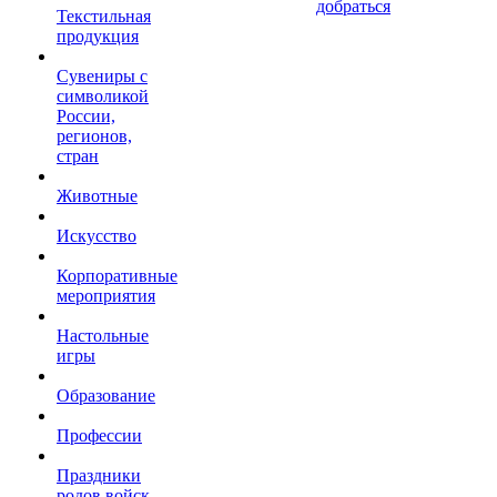
добраться
Текстильная
продукция
Сувениры с
символикой
России,
регионов,
стран
Животные
Искусство
Корпоративные
мероприятия
Настольные
игры
Образование
Профессии
Праздники
родов войск