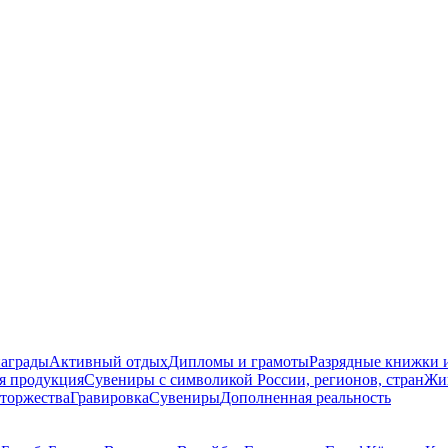
награды
Активный отдых
Дипломы и грамоты
Разрядные книжки и
я продукция
Сувениры с символикой России, регионов, стран
Жи
торжества
Гравировка
Сувениры
Дополненная реальность