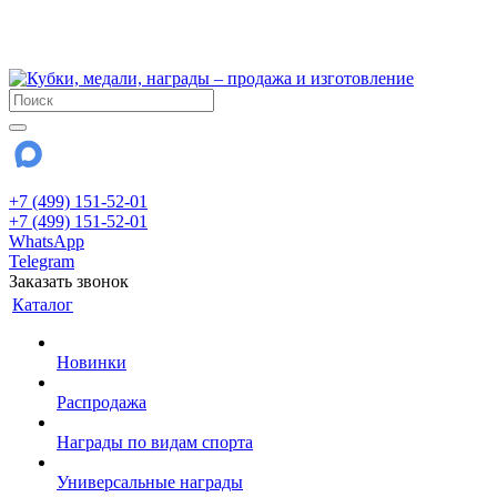
!!! Внимание !!!
28 июля и 3 августа - магазин работает до 18:00
До сентября Воскресенье - выходной день.
+7 (499) 151-52-01
+7 (499) 151-52-01
WhatsApp
Telegram
Заказать звонок
Каталог
Новинки
Распродажа
Награды по видам спорта
Универсальные награды