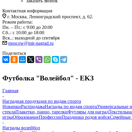
Заказать звонок
Контактная информация
г. Москва, Ленинградский проспект, д. 62.
Режим работы:
Пн. – Пт.: с 9:00 до 20:00
Сб..: с 10:00 до 18:00
Вск..: выходной до сентября
moscow@mir-nagrad.ru
Поделиться
Футболка "Волейбол" - EK3
Главная
-
Наградная продукция по видам спорта
Новинки
Распродажа
Награды по видам спорта
Универсальные 
стекла
Плакетки, панно, тарелки
Футляры для наград
Текстильна
игры
Образование
Профессии
Праздники родов войск
Семейные 
-
Награды волейбол