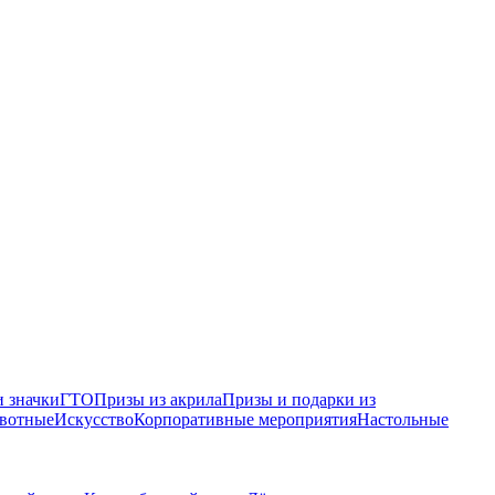
 значки
ГТО
Призы из акрила
Призы и подарки из
вотные
Искусство
Корпоративные мероприятия
Настольные