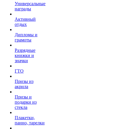
Универсальные
награды
Активный
отдых
Дипломы и
грамоты
Разрядные
книжки и
значки
ГТО
Призы из
акрила
Призы и
подарки из
стекла
Плакетки,
панно, тарелки