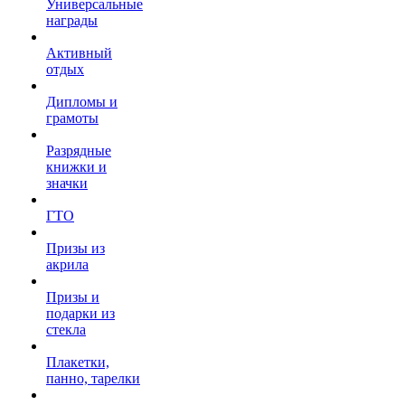
Универсальные
награды
Активный
отдых
Дипломы и
грамоты
Разрядные
книжки и
значки
ГТО
Призы из
акрила
Призы и
подарки из
стекла
Плакетки,
панно, тарелки