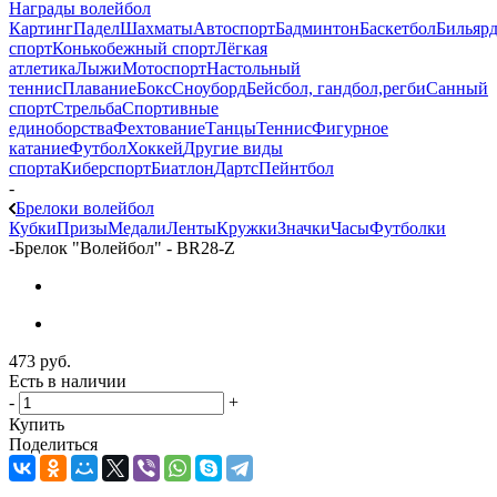
Награды волейбол
Картинг
Падел
Шахматы
Автоспорт
Бадминтон
Баскетбол
Бильяр
спорт
Конькобежный спорт
Лёгкая
атлетика
Лыжи
Мотоспорт
Настольный
теннис
Плавание
Бокс
Сноуборд
Бейсбол, гандбол,регби
Санный
спорт
Стрельба
Спортивные
единоборства
Фехтование
Танцы
Теннис
Фигурное
катание
Футбол
Хоккей
Другие виды
спорта
Киберспорт
Биатлон
Дартс
Пейнтбол
-
Брелоки волейбол
Кубки
Призы
Медали
Ленты
Кружки
Значки
Часы
Футболки
-
Брелок "Волейбол" - BR28-Z
473
руб.
Есть в наличии
-
+
Купить
Поделиться