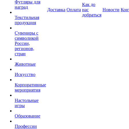
Футляры для
Как до
наград
Доставка
Оплата
нас
Новости
Кон
добраться
Текстильная
продукция
Сувениры с
символикой
России,
регионов,
стран
Животные
Искусство
Корпоративные
мероприятия
Настольные
игры
Образование
Профессии