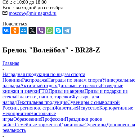
Сб..: с 10:00 до 18:00
Вск..: выходной до сентября
moscow@mir-nagrad.ru
Поделиться
Брелок "Волейбол" - BR28-Z
Главная
-
Наградная продукция по видам спорта
Новинки
Распродажа
Награды по видам спорта
Универсальные
награды
Активный отдых
Дипломы и грамоты
Разрядные
книжки и значки
ГТО
Призы из акрила
Призы и подарки из
стекла
Плакетки, панно, тарелки
Футляры для
наград
Текстильная продукция
Сувениры с символикой
России, регионов, стран
Животные
Искусство
Корпоративные
мероприятия
Настольные
игры
Образование
Профессии
Праздники родов
войск
Семейные торжества
Гравировка
Сувениры
Дополненная
реальность
-