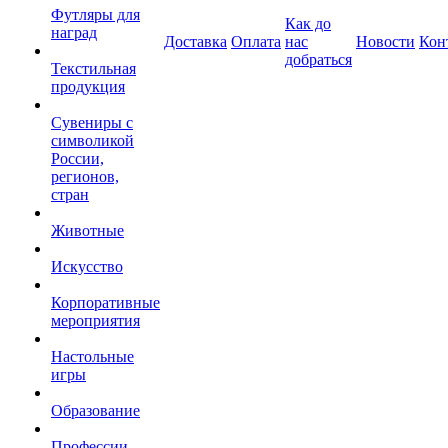
Футляры для
Как до
наград
Доставка
Оплата
нас
Новости
Кон
добраться
Текстильная
продукция
Сувениры с
символикой
России,
регионов,
стран
Животные
Искусство
Корпоративные
мероприятия
Настольные
игры
Образование
Профессии