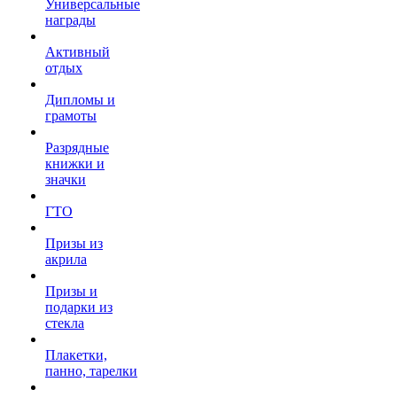
Универсальные
награды
Активный
отдых
Дипломы и
грамоты
Разрядные
книжки и
значки
ГТО
Призы из
акрила
Призы и
подарки из
стекла
Плакетки,
панно, тарелки