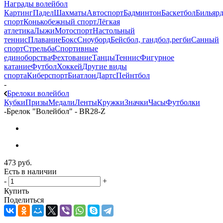
Награды волейбол
Картинг
Падел
Шахматы
Автоспорт
Бадминтон
Баскетбол
Бильяр
спорт
Конькобежный спорт
Лёгкая
атлетика
Лыжи
Мотоспорт
Настольный
теннис
Плавание
Бокс
Сноуборд
Бейсбол, гандбол,регби
Санный
спорт
Стрельба
Спортивные
единоборства
Фехтование
Танцы
Теннис
Фигурное
катание
Футбол
Хоккей
Другие виды
спорта
Киберспорт
Биатлон
Дартс
Пейнтбол
-
Брелоки волейбол
Кубки
Призы
Медали
Ленты
Кружки
Значки
Часы
Футболки
-
Брелок "Волейбол" - BR28-Z
473
руб.
Есть в наличии
-
+
Купить
Поделиться