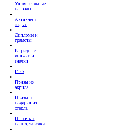
Универсальные
награды
Активный
отдых
Дипломы и
грамоты
Разрядные
книжки и
значки
ГТО
Призы из
акрила
Призы и
подарки из
стекла
Плакетки,
панно, тарелки