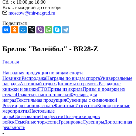
Сб..: с 10:00 до 18:00
Вск..: выходной до сентября
moscow@mir-nagrad.ru
Поделиться
Брелок "Волейбол" - BR28-Z
Главная
-
Наградная продукция по видам спорта
Новинки
Распродажа
Награды по видам спорта
Универсальные
награды
Активный отдых
Дипломы и грамоты
Разрядные
книжки и значки
ГТО
Призы из акрила
Призы и подарки из
стекла
Плакетки, панно, тарелки
Футляры для
наград
Текстильная продукция
Сувениры с символикой
России, регионов, стран
Животные
Искусство
Корпоративные
мероприятия
Настольные
игры
Образование
Профессии
Праздники родов
войск
Семейные торжества
Гравировка
Сувениры
Дополненная
реальность
-