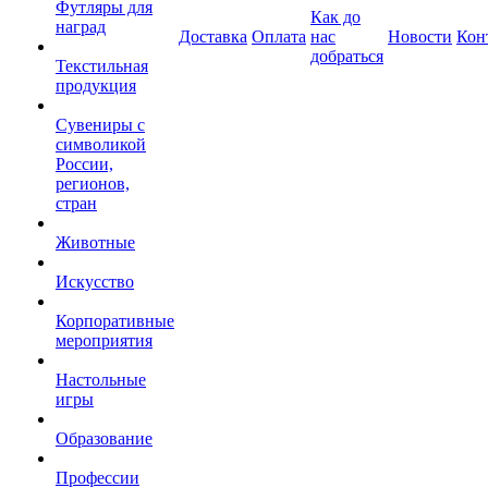
Футляры для
Как до
наград
Доставка
Оплата
нас
Новости
Кон
добраться
Текстильная
продукция
Сувениры с
символикой
России,
регионов,
стран
Животные
Искусство
Корпоративные
мероприятия
Настольные
игры
Образование
Профессии