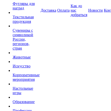
Футляры для
Как до
наград
Доставка
Оплата
нас
Новости
Кон
добраться
Текстильная
продукция
Сувениры с
символикой
России,
регионов,
стран
Животные
Искусство
Корпоративные
мероприятия
Настольные
игры
Образование
Профессии