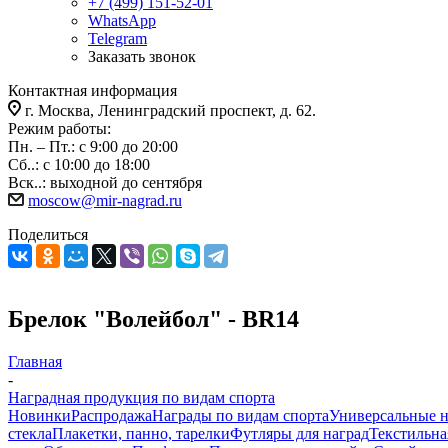
+7 (499) 151-52-01
WhatsApp
Telegram
Заказать звонок
Контактная информация
г. Москва, Ленинградский проспект, д. 62.
Режим работы:
Пн. – Пт.: с 9:00 до 20:00
Сб..: с 10:00 до 18:00
Вск..: выходной до сентября
moscow@mir-nagrad.ru
Поделиться
Брелок "Волейбол" - BR14
Главная
-
Наградная продукция по видам спорта
Новинки
Распродажа
Награды по видам спорта
Универсальные 
стекла
Плакетки, панно, тарелки
Футляры для наград
Текстильна