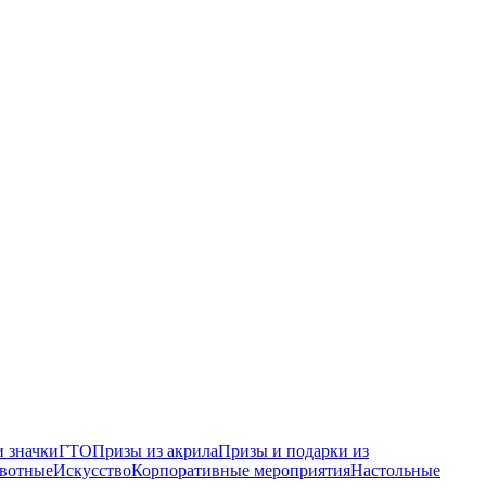
 значки
ГТО
Призы из акрила
Призы и подарки из
вотные
Искусство
Корпоративные мероприятия
Настольные