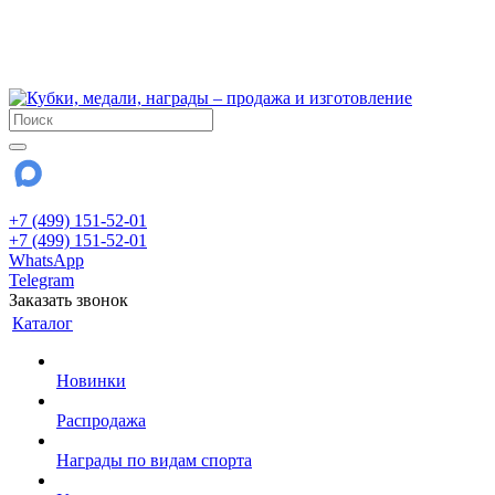
!!! Внимание !!!
6 и 7 августа - магазин работает до 18:00
15 августа - выходной
До сентября Воскресенье - выходной день.
+7 (499) 151-52-01
+7 (499) 151-52-01
WhatsApp
Telegram
Заказать звонок
Каталог
Новинки
Распродажа
Награды по видам спорта