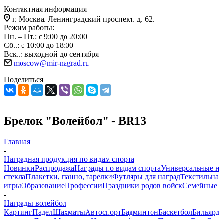
Контактная информация
г. Москва, Ленинградский проспект, д. 62.
Режим работы:
Пн. – Пт.: с 9:00 до 20:00
Сб..: с 10:00 до 18:00
Вск..: выходной до сентября
moscow@mir-nagrad.ru
Поделиться
Брелок "Волейбол" - BR13
Главная
-
Наградная продукция по видам спорта
Новинки
Распродажа
Награды по видам спорта
Универсальные 
стекла
Плакетки, панно, тарелки
Футляры для наград
Текстильна
игры
Образование
Профессии
Праздники родов войск
Семейные 
-
Награды волейбол
Картинг
Падел
Шахматы
Автоспорт
Бадминтон
Баскетбол
Бильяр