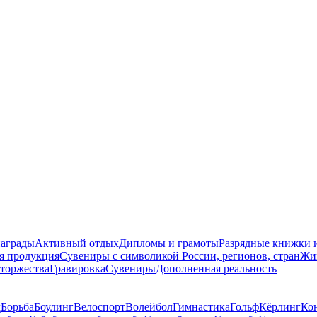
награды
Активный отдых
Дипломы и грамоты
Разрядные книжки и
я продукция
Сувениры с символикой России, регионов, стран
Жи
торжества
Гравировка
Сувениры
Дополненная реальность
д
Борьба
Боулинг
Велоспорт
Волейбол
Гимнастика
Гольф
Кёрлинг
Ко