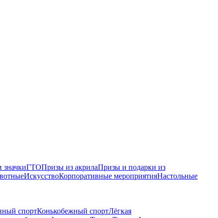
 значки
ГТО
Призы из акрила
Призы и подарки из
вотные
Искусство
Корпоративные мероприятия
Настольные
нный спорт
Конькобежный спорт
Лёгкая