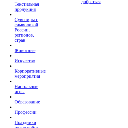
добраться
Текстильная
продукция
Сувениры с
символикой
России,
регионов,
стран
Животные
Искусство
Корпоративные
мероприятия
Настольные
игры
Образование
Профессии
Праздники
родов войск