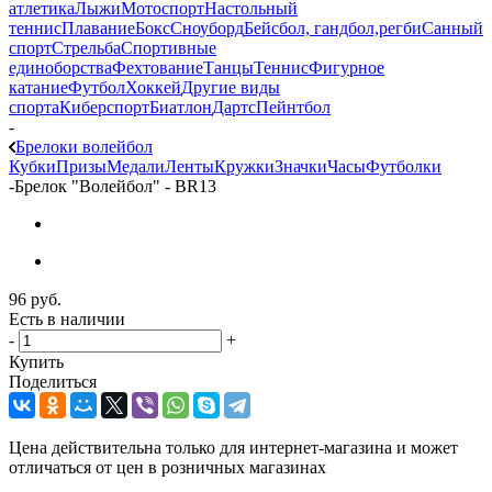
атлетика
Лыжи
Мотоспорт
Настольный
теннис
Плавание
Бокс
Сноуборд
Бейсбол, гандбол,регби
Санный
спорт
Стрельба
Спортивные
единоборства
Фехтование
Танцы
Теннис
Фигурное
катание
Футбол
Хоккей
Другие виды
спорта
Киберспорт
Биатлон
Дартс
Пейнтбол
-
Брелоки волейбол
Кубки
Призы
Медали
Ленты
Кружки
Значки
Часы
Футболки
-
Брелок "Волейбол" - BR13
96
руб.
Есть в наличии
-
+
Купить
Поделиться
Цена действительна только для интернет-магазина и может
отличаться от цен в розничных магазинах