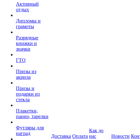
Активный
отдых
Дипломы и
грамоты
Разрядные
книжки и
значки
ГТО
Призы из
акрила
Призы и
подарки из
стекла
Плакетки,
панно, тарелки
Футляры для
Как до
наград
Доставка
Оплата
нас
Новости
Кон