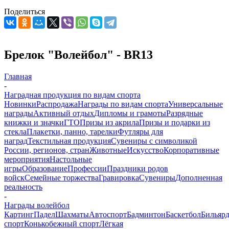
Поделиться
Брелок "Волейбол" - BR13
Главная
-
Наградная продукция по видам спорта
Новинки
Распродажа
Награды по видам спорта
Универсальные
награды
Активный отдых
Дипломы и грамоты
Разрядные
книжки и значки
ГТО
Призы из акрила
Призы и подарки из
стекла
Плакетки, панно, тарелки
Футляры для
наград
Текстильная продукция
Сувениры с символикой
России, регионов, стран
Животные
Искусство
Корпоративные
мероприятия
Настольные
игры
Образование
Профессии
Праздники родов
войск
Семейные торжества
Гравировка
Сувениры
Дополненная
реальность
-
Награды волейбол
Картинг
Падел
Шахматы
Автоспорт
Бадминтон
Баскетбол
Бильяр
спорт
Конькобежный спорт
Лёгкая