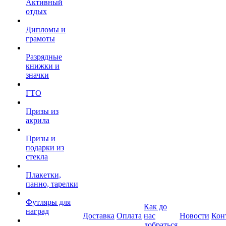
Активный
отдых
Дипломы и
грамоты
Разрядные
книжки и
значки
ГТО
Призы из
акрила
Призы и
подарки из
стекла
Плакетки,
панно, тарелки
Футляры для
Как до
наград
Доставка
Оплата
нас
Новости
Кон
добраться