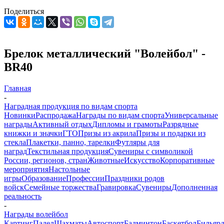
Поделиться
Брелок металлический "Волейбол" -
BR40
Главная
-
Наградная продукция по видам спорта
Новинки
Распродажа
Награды по видам спорта
Универсальные
награды
Активный отдых
Дипломы и грамоты
Разрядные
книжки и значки
ГТО
Призы из акрила
Призы и подарки из
стекла
Плакетки, панно, тарелки
Футляры для
наград
Текстильная продукция
Сувениры с символикой
России, регионов, стран
Животные
Искусство
Корпоративные
мероприятия
Настольные
игры
Образование
Профессии
Праздники родов
войск
Семейные торжества
Гравировка
Сувениры
Дополненная
реальность
-
Награды волейбол
Картинг
Падел
Шахматы
Автоспорт
Бадминтон
Баскетбол
Бильяр