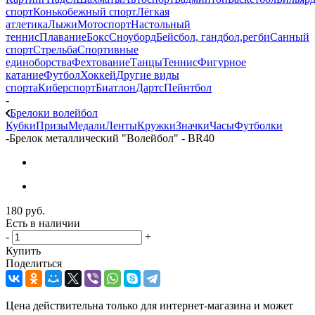
спорт
Конькобежный спорт
Лёгкая
атлетика
Лыжи
Мотоспорт
Настольный
теннис
Плавание
Бокс
Сноуборд
Бейсбол, гандбол,регби
Санный
спорт
Стрельба
Спортивные
единоборства
Фехтование
Танцы
Теннис
Фигурное
катание
Футбол
Хоккей
Другие виды
спорта
Киберспорт
Биатлон
Дартс
Пейнтбол
-
Брелоки волейбол
Кубки
Призы
Медали
Ленты
Кружки
Значки
Часы
Футболки
-
Брелок металлический "Волейбол" - BR40
180
руб.
Есть в наличии
-
+
Купить
Поделиться
Цена действительна только для интернет-магазина и может