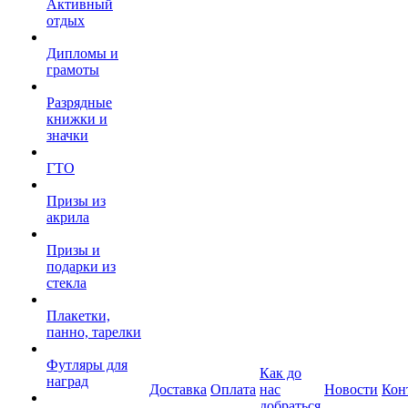
Активный
отдых
Дипломы и
грамоты
Разрядные
книжки и
значки
ГТО
Призы из
акрила
Призы и
подарки из
стекла
Плакетки,
панно, тарелки
Футляры для
Как до
наград
Доставка
Оплата
нас
Новости
Кон
добраться