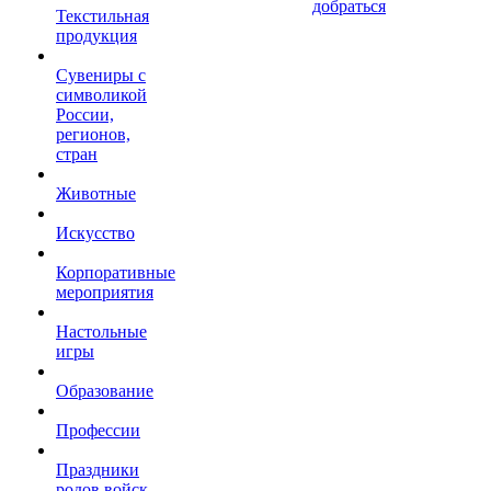
добраться
Текстильная
продукция
Сувениры с
символикой
России,
регионов,
стран
Животные
Искусство
Корпоративные
мероприятия
Настольные
игры
Образование
Профессии
Праздники
родов войск