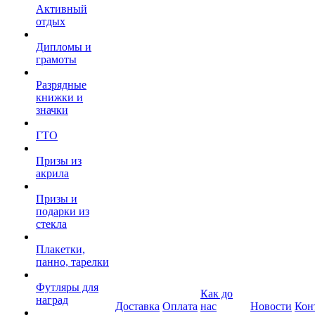
Активный
отдых
Дипломы и
грамоты
Разрядные
книжки и
значки
ГТО
Призы из
акрила
Призы и
подарки из
стекла
Плакетки,
панно, тарелки
Футляры для
Как до
наград
Доставка
Оплата
нас
Новости
Кон