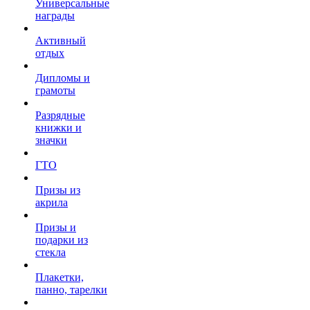
Универсальные
награды
Активный
отдых
Дипломы и
грамоты
Разрядные
книжки и
значки
ГТО
Призы из
акрила
Призы и
подарки из
стекла
Плакетки,
панно, тарелки