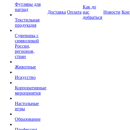
Футляры для
Как до
наград
Доставка
Оплата
нас
Новости
Кон
добраться
Текстильная
продукция
Сувениры с
символикой
России,
регионов,
стран
Животные
Искусство
Корпоративные
мероприятия
Настольные
игры
Образование
Профессии