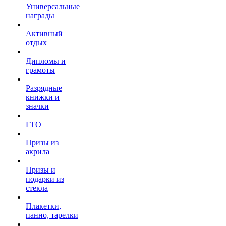
Универсальные
награды
Активный
отдых
Дипломы и
грамоты
Разрядные
книжки и
значки
ГТО
Призы из
акрила
Призы и
подарки из
стекла
Плакетки,
панно, тарелки