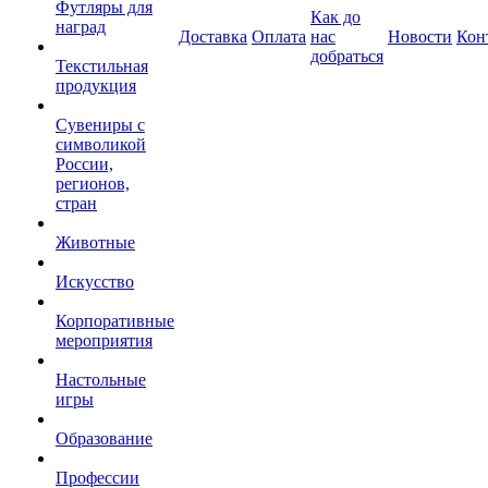
Футляры для
Как до
наград
Доставка
Оплата
нас
Новости
Кон
добраться
Текстильная
продукция
Сувениры с
символикой
России,
регионов,
стран
Животные
Искусство
Корпоративные
мероприятия
Настольные
игры
Образование
Профессии