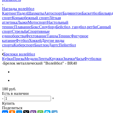
-
Награды волейбол
Картинг
Падел
Шахматы
Автоспорт
Бадминтон
Баскетбол
Бильяр
спорт
Конькобежный спорт
Лёгкая
атлетика
Лыжи
Мотоспорт
Настольный
теннис
Плавание
Бокс
Сноуборд
Бейсбол, гандбол,регби
Санный
спорт
Стрельба
Спортивные
единоборства
Фехтование
Танцы
Теннис
Фигурное
катание
Футбол
Хоккей
Другие виды
спорта
Киберспорт
Биатлон
Дартс
Пейнтбол
-
Брелоки волейбол
Кубки
Призы
Медали
Ленты
Кружки
Значки
Часы
Футболки
-
Брелок металлический "Волейбол" - BR40
180
руб.
Есть в наличии
-
+
Купить
Поделиться