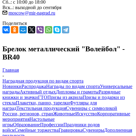
Сб..: с 10:00 до 18:00
Вск..: выходной до сентября
moscow@mir-nagrad.ru
Поделиться
Брелок металлический "Волейбол" -
BR40
Главная
-
Наградная продукция по видам спорта
Новинки
Распродажа
Награды по видам спорта
Универсальные
награды
Активный отдых
Дипломы и грамоты
Разрядные
книжки и значки
ГТО
Призы из акрила
Призы и подарки из
стекла
Плакетки, панно, тарелки
Футляры для
наград
Текстильная продукция
Сувениры с символикой
России, регионов, стран
Животные
Искусство
Корпоративные
мероприятия
Настольные
игры
Образование
Профессии
Праздники родов
войск
Семейные торжества
Гравировка
Сувениры
Дополненная
реальность