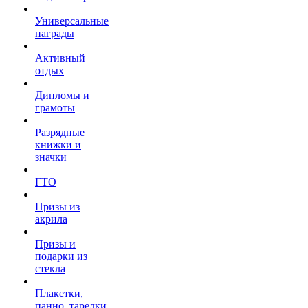
Универсальные
награды
Активный
отдых
Дипломы и
грамоты
Разрядные
книжки и
значки
ГТО
Призы из
акрила
Призы и
подарки из
стекла
Плакетки,
панно, тарелки