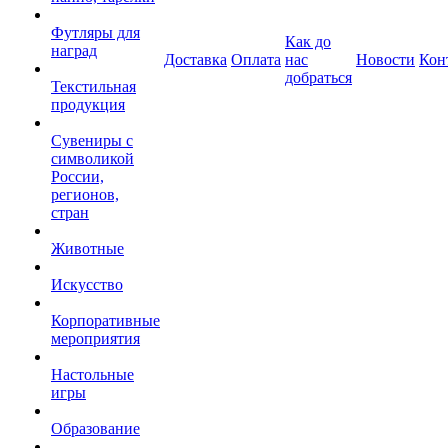
Футляры для
Как до
наград
Доставка
Оплата
нас
Новости
Кон
добраться
Текстильная
продукция
Сувениры с
символикой
России,
регионов,
стран
Животные
Искусство
Корпоративные
мероприятия
Настольные
игры
Образование