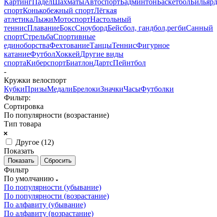
Картинг
Падел
Шахматы
Автоспорт
Бадминтон
Баскетбол
Бильяр
спорт
Конькобежный спорт
Лёгкая
атлетика
Лыжи
Мотоспорт
Настольный
теннис
Плавание
Бокс
Сноуборд
Бейсбол, гандбол,регби
Санный
спорт
Стрельба
Спортивные
единоборства
Фехтование
Танцы
Теннис
Фигурное
катание
Футбол
Хоккей
Другие виды
спорта
Киберспорт
Биатлон
Дартс
Пейнтбол
-
Кружки велоспорт
Кубки
Призы
Медали
Брелоки
Значки
Часы
Футболки
Фильтр:
Сортировка
По популярности (возрастание)
Тип товара
Другое (
12
)
Показать
Сбросить
Фильтр
По умолчанию
По популярности (убывание)
По популярности (возрастание)
По алфавиту (убывание)
По алфавиту (возрастание)