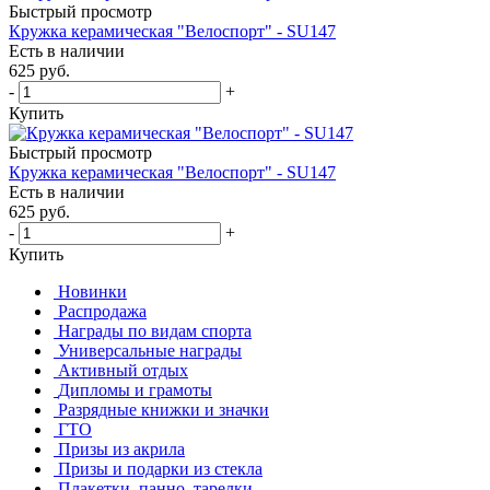
Быстрый просмотр
Кружка керамическая "Велоспорт" - SU147
Есть в наличии
625
руб.
-
+
Купить
Быстрый просмотр
Кружка керамическая "Велоспорт" - SU147
Есть в наличии
625
руб.
-
+
Купить
Новинки
Распродажа
Награды по видам спорта
Универсальные награды
Активный отдых
Дипломы и грамоты
Разрядные книжки и значки
ГТО
Призы из акрила
Призы и подарки из стекла
Плакетки, панно, тарелки