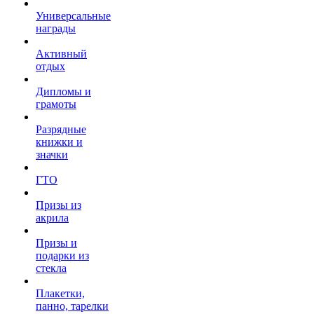
Универсальные
награды
Активный
отдых
Дипломы и
грамоты
Разрядные
книжки и
значки
ГТО
Призы из
акрила
Призы и
подарки из
стекла
Плакетки,
панно, тарелки