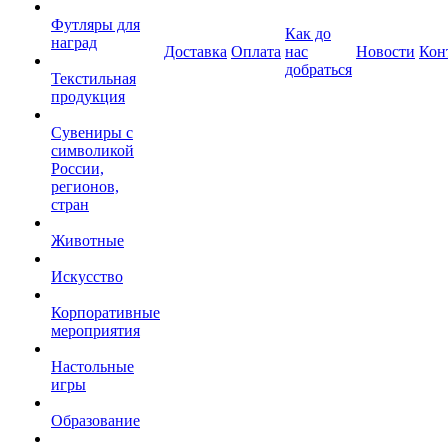
Футляры для
Как до
наград
Доставка
Оплата
нас
Новости
Кон
добраться
Текстильная
продукция
Сувениры с
символикой
России,
регионов,
стран
Животные
Искусство
Корпоративные
мероприятия
Настольные
игры
Образование