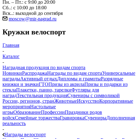
Пн. – Пт.: с 9:00 до 20:00
Сб..: с 10:00 до 18:00
Вск..: выходной до сентября
moscow@mir-nagrad.ru
Кружки велоспорт
Главная
-
Каталог
-
Наградная продукция по видам спорта
Новинки
Распродажа
Награды по видам спорта
Универсальные
награды
Активный отдых
Дипломы и грамоты
Разрядные
книжки и значки
ГТО
Призы из акрила
Призы и подарки из
стекла
Плакетки, панно, тарелки
Футляры для
наград
Текстильная продукция
Сувениры с символикой
России, регионов, стран
Животные
Искусство
Корпоративные
мероприятия
Настольные
игры
Образование
Профессии
Праздники родов
войск
Семейные торжества
Гравировка
Сувениры
Дополненная
реальность
-
Награды велоспорт