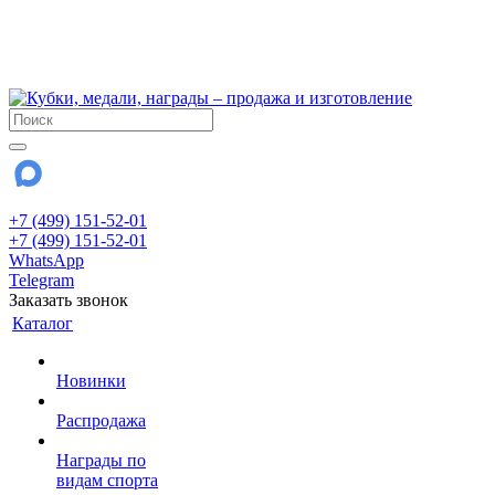
!!! Внимание !!!
6 и 7 августа - магазин работает до 18:00
15 августа - выходной
До сентября Воскресенье - выходной день.
+7 (499) 151-52-01
+7 (499) 151-52-01
WhatsApp
Telegram
Заказать звонок
Каталог
Новинки
Распродажа
Награды по
видам спорта